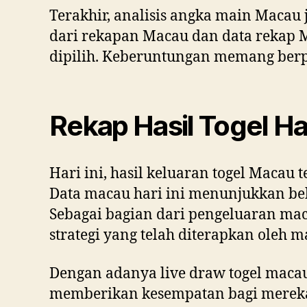
Terakhir, analisis angka main Maca
dari rekapan Macau dan data rekap
dipilih. Keberuntungan memang berpe
Rekap Hasil Togel Har
Hari ini, hasil keluaran togel Maca
Data macau hari ini menunjukkan beb
Sebagai bagian dari pengeluaran ma
strategi yang telah diterapkan oleh 
Dengan adanya live draw togel macau 
memberikan kesempatan bagi mereka 