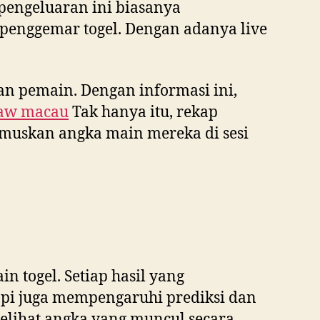
 pengeluaran ini biasanya
enggemar togel. Dengan adanya live
gan pemain. Dengan informasi ini,
raw macau
Tak hanya itu, rekap
umuskan angka main mereka di sesi
 togel. Setiap hasil yang
api juga mempengaruhi prediksi dan
melihat angka yang muncul secara