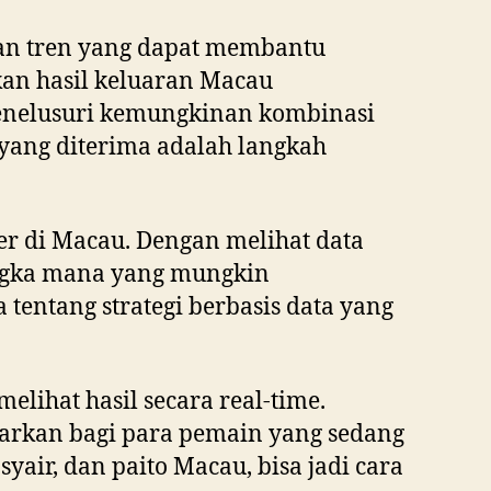
dan tren yang dapat membantu
n hasil keluaran Macau
enelusuri kemungkinan kombinasi
yang diterima adalah langkah
er di Macau. Dengan melihat data
 angka mana yang mungkin
tentang strategi berbasis data yang
ihat hasil secara real-time.
arkan bagi para pemain yang sedang
ir, dan paito Macau, bisa jadi cara