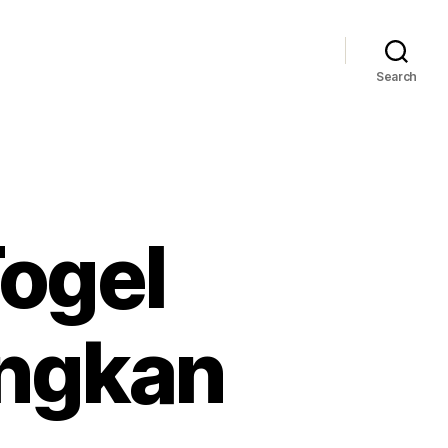
Search
Togel
ngkan