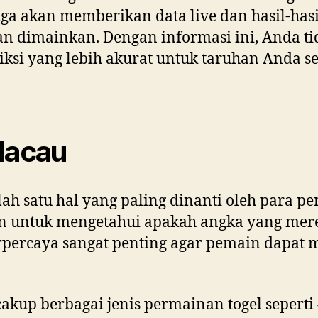
uga akan memberikan data live dan hasil-has
 dimainkan. Dengan informasi ini, Anda tid
ksi yang lebih akurat untuk taruhan Anda sel
Macau
h satu hal yang paling dinanti oleh para pem
untuk mengetahui apakah angka yang mereka
rpercaya sangat penting agar pemain dapat 
akup berbagai jenis permainan togel sepert