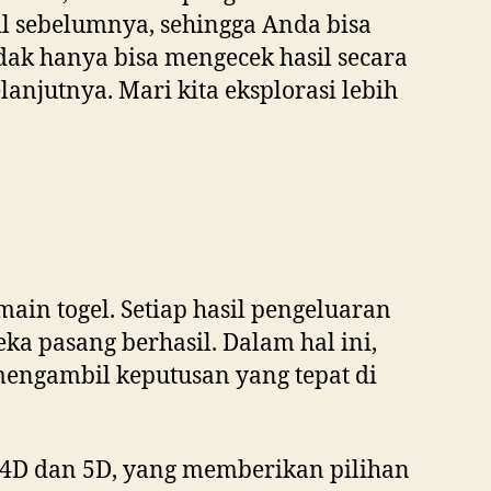
il sebelumnya, sehingga Anda bisa
ak hanya bisa mengecek hasil secara
anjutnya. Mari kita eksplorasi lebih
ain togel. Setiap hasil pengeluaran
 pasang berhasil. Dalam hal ini,
mengambil keputusan yang tepat di
i 4D dan 5D, yang memberikan pilihan