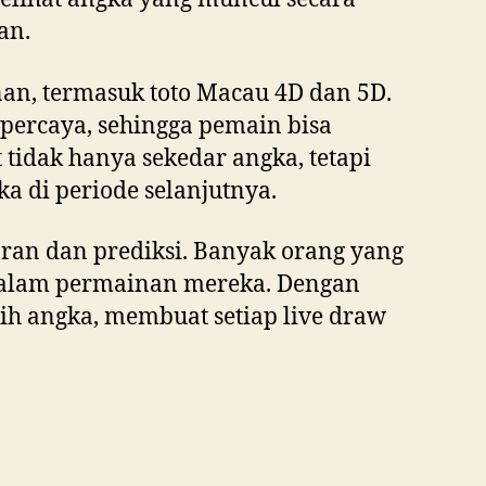
an.
an, termasuk toto Macau 4D dan 5D.
percaya, sehingga pemain bisa
tidak hanya sekedar angka, tetapi
a di periode selanjutnya.
oran dan prediksi. Banyak orang yang
dalam permainan mereka. Dengan
ih angka, membuat setiap live draw