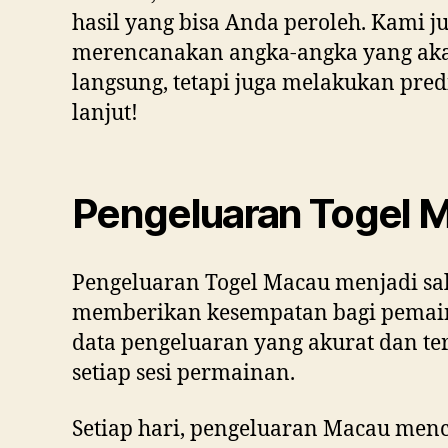
hasil yang bisa Anda peroleh. Kami j
merencanakan angka-angka yang akan
langsung, tetapi juga melakukan predi
lanjut!
Pengeluaran Togel 
Pengeluaran Togel Macau menjadi sala
memberikan kesempatan bagi pemain 
data pengeluaran yang akurat dan te
setiap sesi permainan.
Setiap hari, pengeluaran Macau menc