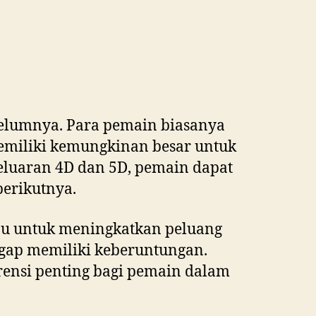
ebelumnya. Para pemain biasanya
emiliki kemungkinan besar untuk
keluaran 4D dan 5D, pemain dapat
berikutnya.
cau untuk meningkatkan peluang
gap memiliki keberuntungan.
erensi penting bagi pemain dalam