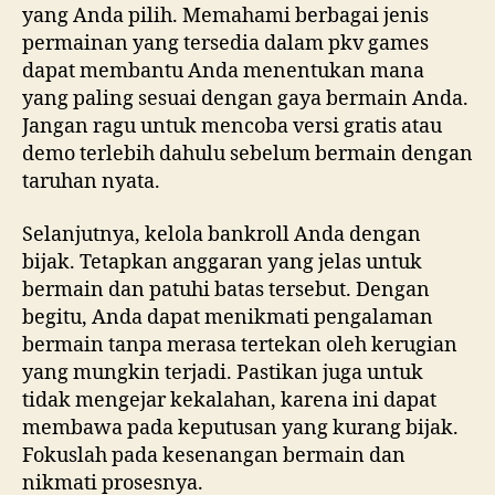
yang Anda pilih. Memahami berbagai jenis
permainan yang tersedia dalam pkv games
dapat membantu Anda menentukan mana
yang paling sesuai dengan gaya bermain Anda.
Jangan ragu untuk mencoba versi gratis atau
demo terlebih dahulu sebelum bermain dengan
taruhan nyata.
Selanjutnya, kelola bankroll Anda dengan
bijak. Tetapkan anggaran yang jelas untuk
bermain dan patuhi batas tersebut. Dengan
begitu, Anda dapat menikmati pengalaman
bermain tanpa merasa tertekan oleh kerugian
yang mungkin terjadi. Pastikan juga untuk
tidak mengejar kekalahan, karena ini dapat
membawa pada keputusan yang kurang bijak.
Fokuslah pada kesenangan bermain dan
nikmati prosesnya.