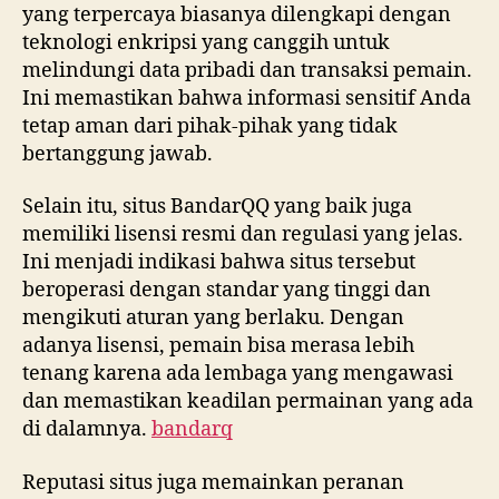
yang terpercaya biasanya dilengkapi dengan
teknologi enkripsi yang canggih untuk
melindungi data pribadi dan transaksi pemain.
Ini memastikan bahwa informasi sensitif Anda
tetap aman dari pihak-pihak yang tidak
bertanggung jawab.
Selain itu, situs BandarQQ yang baik juga
memiliki lisensi resmi dan regulasi yang jelas.
Ini menjadi indikasi bahwa situs tersebut
beroperasi dengan standar yang tinggi dan
mengikuti aturan yang berlaku. Dengan
adanya lisensi, pemain bisa merasa lebih
tenang karena ada lembaga yang mengawasi
dan memastikan keadilan permainan yang ada
di dalamnya.
bandarq
Reputasi situs juga memainkan peranan