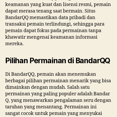
keamanan yang kuat dan lisensi resmi, pemain
dapat merasa tenang saat bermain. Situs
BandarQQ memastikan data pribadi dan
transaksi pemain terlindungi, sehingga para
pemain dapat fokus pada permainan tanpa
khawatir mengenai keamanan informasi
mereka.
Pilihan Permainan di BandarQQ
Di BandarQQ, pemain akan menemukan
berbagai pilihan permainan menarik yang bisa
dimainkan dengan mudah. Salah satu
permainan yang paling populer adalah Bandar
Q, yang menawarkan pengalaman seru dengan
taruhan yang menantang. Permainan ini
sangat cocok untuk pemain yang menyukai