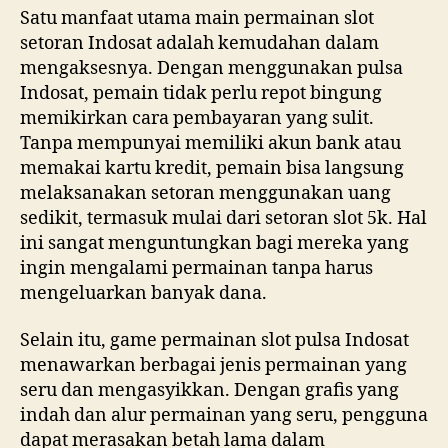
Satu manfaat utama main permainan slot
setoran Indosat adalah kemudahan dalam
mengaksesnya. Dengan menggunakan pulsa
Indosat, pemain tidak perlu repot bingung
memikirkan cara pembayaran yang sulit.
Tanpa mempunyai memiliki akun bank atau
memakai kartu kredit, pemain bisa langsung
melaksanakan setoran menggunakan uang
sedikit, termasuk mulai dari setoran slot 5k. Hal
ini sangat menguntungkan bagi mereka yang
ingin mengalami permainan tanpa harus
mengeluarkan banyak dana.
Selain itu, game permainan slot pulsa Indosat
menawarkan berbagai jenis permainan yang
seru dan mengasyikkan. Dengan grafis yang
indah dan alur permainan yang seru, pengguna
dapat merasakan betah lama dalam