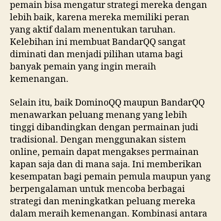
pemain bisa mengatur strategi mereka dengan
lebih baik, karena mereka memiliki peran
yang aktif dalam menentukan taruhan.
Kelebihan ini membuat BandarQQ sangat
diminati dan menjadi pilihan utama bagi
banyak pemain yang ingin meraih
kemenangan.
Selain itu, baik DominoQQ maupun BandarQQ
menawarkan peluang menang yang lebih
tinggi dibandingkan dengan permainan judi
tradisional. Dengan menggunakan sistem
online, pemain dapat mengakses permainan
kapan saja dan di mana saja. Ini memberikan
kesempatan bagi pemain pemula maupun yang
berpengalaman untuk mencoba berbagai
strategi dan meningkatkan peluang mereka
dalam meraih kemenangan. Kombinasi antara