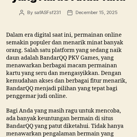
By
safASFsf231
December 15, 2025
Post
Post
author
date
Dalam era digital saat ini, permainan online
semakin populer dan menarik minat banyak
orang. Salah satu platform yang sedang naik
daun adalah BandarQQ PKV Games, yang
menawarkan berbagai macam permainan
kartu yang seru dan mengasyikkan. Dengan
kemudahan akses dan berbagai fitur menarik,
BandarQQ menjadi pilihan yang tepat bagi
penggemar judi online.
Bagi Anda yang masih ragu untuk mencoba,
ada banyak keuntungan bermain di situs
BandarQQ yang patut diketahui. Tidak hanya
menawarkan pengalaman bermain yang