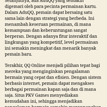
Selanjutnya, ada AduQQ yang semakin
digemari oleh para pecinta permainan kartu.
Dalam AduQQ, pemain dapat bersaing satu
sama lain dengan strategi yang berbeda. Ini
menambah keseruan permainan, di mana
kemampuan dan keberuntungan sangat
berperan. Dengan adanya fitur interaktif dan
lingkungan yang kompetitif, level permainan
ini semakin meningkat dan menarik banyak
pemain baru.
Terakhir, QQ Online menjadi pilihan tepat bagi
mereka yang menginginkan pengalaman
bermain yang cepat dan efisien. Dengan sistem
berbasis internet, pemain dapat mengakses
berbagai permainan kapan saja dan di mana
saja. Situs PKV Games menyediakan
kemudahan ini, sehingga menjadikan