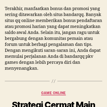
Terakhir, manfaatkan bonus dan promosi yang
sering ditawarkan oleh situs bandarqq. Banyak
situs qq online memberikan bonus pendaftaran
atau promosi harian yang dapat meningkatkan
saldo awal Anda. Selain itu, jangan ragu untuk
bergabung dengan komunitas pemain atau
forum untuk berbagi pengalaman dan tips.
Dengan mengikuti saran-saran ini, Anda dapat
memulai perjalanan Anda di bandarqq pkv
games dengan lebih percaya diri dan
menyenangkan.
Categories
GAME ONLINE
Strategi Cermat Main