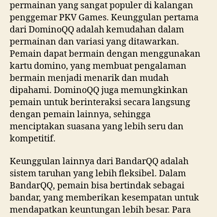
permainan yang sangat populer di kalangan
penggemar PKV Games. Keunggulan pertama
dari DominoQQ adalah kemudahan dalam
permainan dan variasi yang ditawarkan.
Pemain dapat bermain dengan menggunakan
kartu domino, yang membuat pengalaman
bermain menjadi menarik dan mudah
dipahami. DominoQQ juga memungkinkan
pemain untuk berinteraksi secara langsung
dengan pemain lainnya, sehingga
menciptakan suasana yang lebih seru dan
kompetitif.
Keunggulan lainnya dari BandarQQ adalah
sistem taruhan yang lebih fleksibel. Dalam
BandarQQ, pemain bisa bertindak sebagai
bandar, yang memberikan kesempatan untuk
mendapatkan keuntungan lebih besar. Para