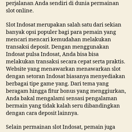
perjalanan Anda sendiri di dunia permainan
slot online.
Slot Indosat merupakan salah satu dari sekian
banyak opsi populer bagi para pemain yang
mencari mencari kemudahan melakukan
transaksi deposit. Dengan menggunakan
Indosat pulsa Indosat, Anda bisa bisa
melakukan transaksi secara cepat serta praktis.
Website yang menawarkan menawarkan slot
dengan setoran Indosat biasanya menyediakan
berbagai tipe game yang. Dari tema yang
beragam hingga fitur bonus yang menggiurkan,
Anda bakal mengalami sensasi pengalaman
bermain yang tidak kalah seru dibandingkan
dengan cara deposit lainnya.
Selain permainan slot Indosat, pemain juga