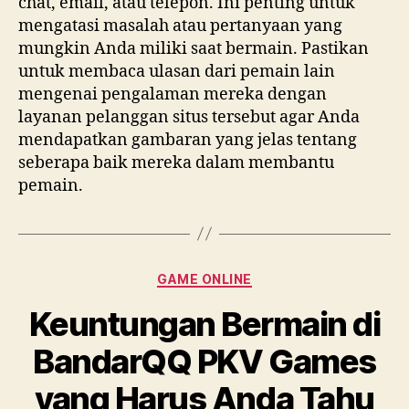
chat, email, atau telepon. Ini penting untuk
mengatasi masalah atau pertanyaan yang
mungkin Anda miliki saat bermain. Pastikan
untuk membaca ulasan dari pemain lain
mengenai pengalaman mereka dengan
layanan pelanggan situs tersebut agar Anda
mendapatkan gambaran yang jelas tentang
seberapa baik mereka dalam membantu
pemain.
Categories
GAME ONLINE
Keuntungan Bermain di
BandarQQ PKV Games
yang Harus Anda Tahu