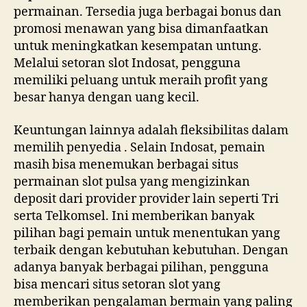
permainan. Tersedia juga berbagai bonus dan
promosi menawan yang bisa dimanfaatkan
untuk meningkatkan kesempatan untung.
Melalui setoran slot Indosat, pengguna
memiliki peluang untuk meraih profit yang
besar hanya dengan uang kecil.
Keuntungan lainnya adalah fleksibilitas dalam
memilih penyedia . Selain Indosat, pemain
masih bisa menemukan berbagai situs
permainan slot pulsa yang mengizinkan
deposit dari provider provider lain seperti Tri
serta Telkomsel. Ini memberikan banyak
pilihan bagi pemain untuk menentukan yang
terbaik dengan kebutuhan kebutuhan. Dengan
adanya banyak berbagai pilihan, pengguna
bisa mencari situs setoran slot yang
memberikan pengalaman bermain yang paling