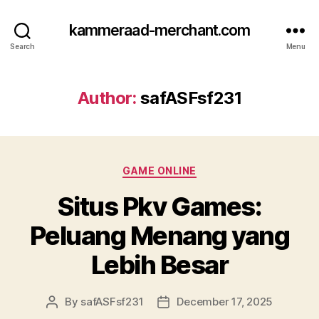
kammeraad-merchant.com
Search
Menu
Author:
safASFsf231
Categories
GAME ONLINE
Situs Pkv Games:
Peluang Menang yang
Lebih Besar
By
safASFsf231
December 17, 2025
Post
Post
author
date