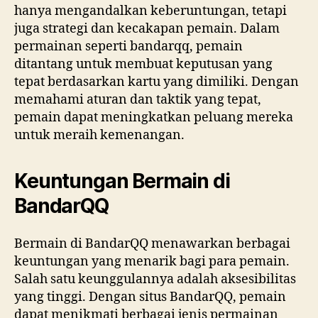
hanya mengandalkan keberuntungan, tetapi
juga strategi dan kecakapan pemain. Dalam
permainan seperti bandarqq, pemain
ditantang untuk membuat keputusan yang
tepat berdasarkan kartu yang dimiliki. Dengan
memahami aturan dan taktik yang tepat,
pemain dapat meningkatkan peluang mereka
untuk meraih kemenangan.
Keuntungan Bermain di
BandarQQ
Bermain di BandarQQ menawarkan berbagai
keuntungan yang menarik bagi para pemain.
Salah satu keunggulannya adalah aksesibilitas
yang tinggi. Dengan situs BandarQQ, pemain
dapat menikmati berbagai jenis permainan