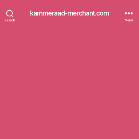
kammeraad-merchant.com
Search
Menu