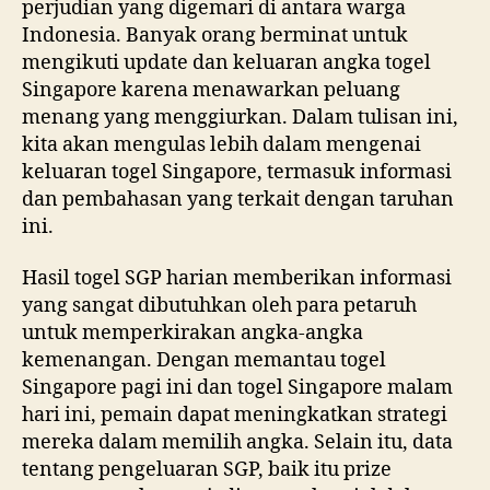
perjudian yang digemari di antara warga
Indonesia. Banyak orang berminat untuk
mengikuti update dan keluaran angka togel
Singapore karena menawarkan peluang
menang yang menggiurkan. Dalam tulisan ini,
kita akan mengulas lebih dalam mengenai
keluaran togel Singapore, termasuk informasi
dan pembahasan yang terkait dengan taruhan
ini.
Hasil togel SGP harian memberikan informasi
yang sangat dibutuhkan oleh para petaruh
untuk memperkirakan angka-angka
kemenangan. Dengan memantau togel
Singapore pagi ini dan togel Singapore malam
hari ini, pemain dapat meningkatkan strategi
mereka dalam memilih angka. Selain itu, data
tentang pengeluaran SGP, baik itu prize