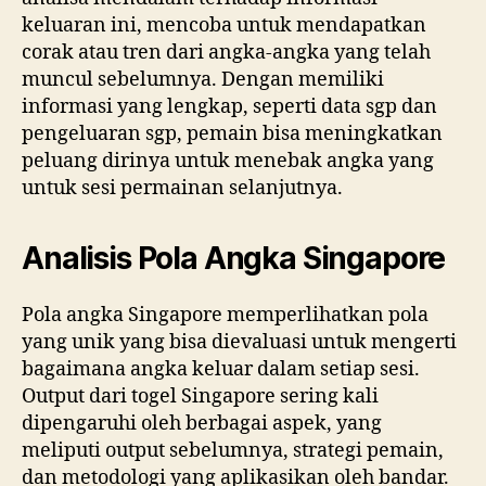
keluaran ini, mencoba untuk mendapatkan
corak atau tren dari angka-angka yang telah
muncul sebelumnya. Dengan memiliki
informasi yang lengkap, seperti data sgp dan
pengeluaran sgp, pemain bisa meningkatkan
peluang dirinya untuk menebak angka yang
untuk sesi permainan selanjutnya.
Analisis Pola Angka Singapore
Pola angka Singapore memperlihatkan pola
yang unik yang bisa dievaluasi untuk mengerti
bagaimana angka keluar dalam setiap sesi.
Output dari togel Singapore sering kali
dipengaruhi oleh berbagai aspek, yang
meliputi output sebelumnya, strategi pemain,
dan metodologi yang aplikasikan oleh bandar.