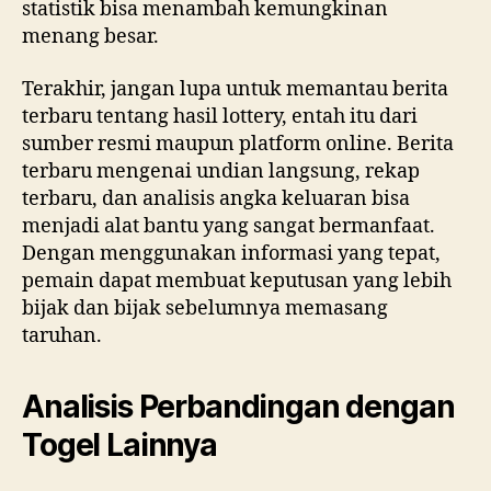
statistik bisa menambah kemungkinan
menang besar.
Terakhir, jangan lupa untuk memantau berita
terbaru tentang hasil lottery, entah itu dari
sumber resmi maupun platform online. Berita
terbaru mengenai undian langsung, rekap
terbaru, dan analisis angka keluaran bisa
menjadi alat bantu yang sangat bermanfaat.
Dengan menggunakan informasi yang tepat,
pemain dapat membuat keputusan yang lebih
bijak dan bijak sebelumnya memasang
taruhan.
Analisis Perbandingan dengan
Togel Lainnya