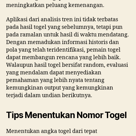
meningkatkan peluang kemenangan.
Aplikasi dari analisis tren ini tidak terbatas
pada hasil togel yang sebelumnya, tetapi pun
pada ramalan untuk hasil di waktu mendatang.
Dengan memadukan informasi historis dan
pola yang telah teridentifikasi, pemain togel
dapat membangun rencana yang lebih baik.
Walaupun hasil togel bersifat random, evaluasi
yang mendalam dapat menyediakan
pemahaman yang lebih nyata tentang
kemungkinan output yang kemungkinan
terjadi dalam undian berikutnya.
Tips Menentukan Nomor Togel
Menentukan angka togel dari tepat