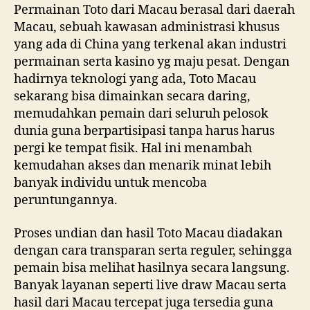
Permainan Toto dari Macau berasal dari daerah
Macau, sebuah kawasan administrasi khusus
yang ada di China yang terkenal akan industri
permainan serta kasino yg maju pesat. Dengan
hadirnya teknologi yang ada, Toto Macau
sekarang bisa dimainkan secara daring,
memudahkan pemain dari seluruh pelosok
dunia guna berpartisipasi tanpa harus harus
pergi ke tempat fisik. Hal ini menambah
kemudahan akses dan menarik minat lebih
banyak individu untuk mencoba
peruntungannya.
Proses undian dan hasil Toto Macau diadakan
dengan cara transparan serta reguler, sehingga
pemain bisa melihat hasilnya secara langsung.
Banyak layanan seperti live draw Macau serta
hasil dari Macau tercepat juga tersedia guna