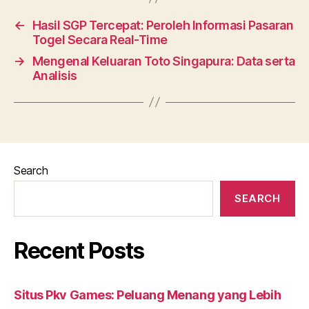
←
Hasil SGP Tercepat: Peroleh Informasi Pasaran
Togel Secara Real-Time
→
Mengenal Keluaran Toto Singapura: Data serta
Analisis
Search
SEARCH
Recent Posts
Situs Pkv Games: Peluang Menang yang Lebih