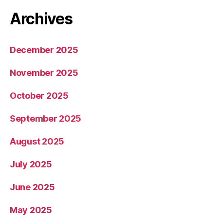
Archives
December 2025
November 2025
October 2025
September 2025
August 2025
July 2025
June 2025
May 2025