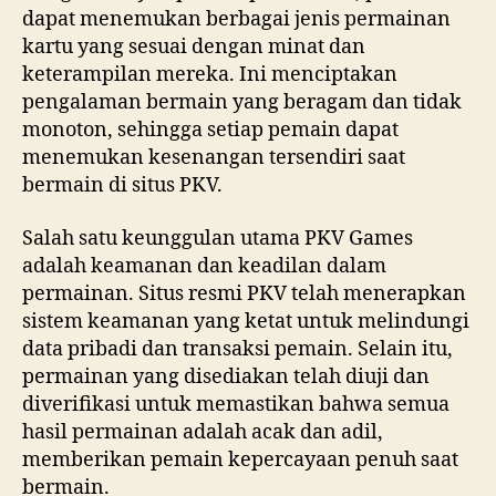
dapat menemukan berbagai jenis permainan
kartu yang sesuai dengan minat dan
keterampilan mereka. Ini menciptakan
pengalaman bermain yang beragam dan tidak
monoton, sehingga setiap pemain dapat
menemukan kesenangan tersendiri saat
bermain di situs PKV.
Salah satu keunggulan utama PKV Games
adalah keamanan dan keadilan dalam
permainan. Situs resmi PKV telah menerapkan
sistem keamanan yang ketat untuk melindungi
data pribadi dan transaksi pemain. Selain itu,
permainan yang disediakan telah diuji dan
diverifikasi untuk memastikan bahwa semua
hasil permainan adalah acak dan adil,
memberikan pemain kepercayaan penuh saat
bermain.