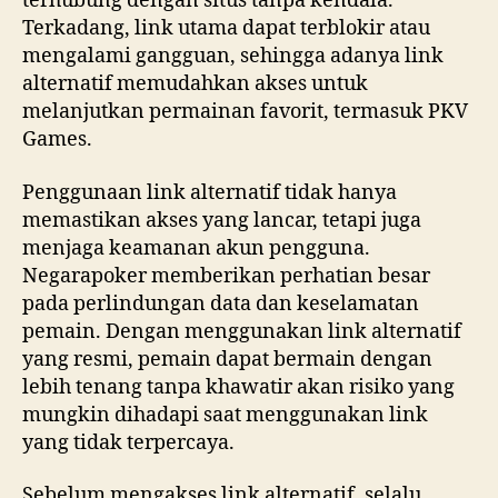
terhubung dengan situs tanpa kendala.
Terkadang, link utama dapat terblokir atau
mengalami gangguan, sehingga adanya link
alternatif memudahkan akses untuk
melanjutkan permainan favorit, termasuk PKV
Games.
Penggunaan link alternatif tidak hanya
memastikan akses yang lancar, tetapi juga
menjaga keamanan akun pengguna.
Negarapoker memberikan perhatian besar
pada perlindungan data dan keselamatan
pemain. Dengan menggunakan link alternatif
yang resmi, pemain dapat bermain dengan
lebih tenang tanpa khawatir akan risiko yang
mungkin dihadapi saat menggunakan link
yang tidak terpercaya.
Sebelum mengakses link alternatif, selalu