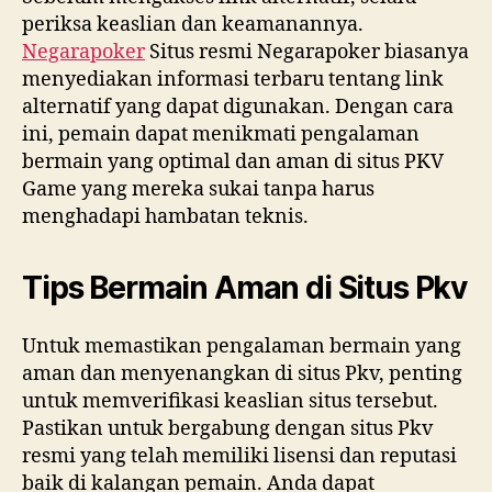
periksa keaslian dan keamanannya.
Negarapoker
Situs resmi Negarapoker biasanya
menyediakan informasi terbaru tentang link
alternatif yang dapat digunakan. Dengan cara
ini, pemain dapat menikmati pengalaman
bermain yang optimal dan aman di situs PKV
Game yang mereka sukai tanpa harus
menghadapi hambatan teknis.
Tips Bermain Aman di Situs Pkv
Untuk memastikan pengalaman bermain yang
aman dan menyenangkan di situs Pkv, penting
untuk memverifikasi keaslian situs tersebut.
Pastikan untuk bergabung dengan situs Pkv
resmi yang telah memiliki lisensi dan reputasi
baik di kalangan pemain. Anda dapat