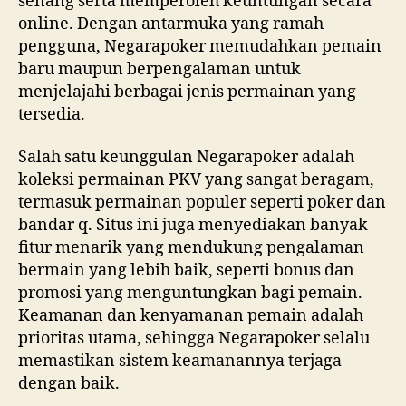
senang serta memperoleh keuntungan secara
online. Dengan antarmuka yang ramah
pengguna, Negarapoker memudahkan pemain
baru maupun berpengalaman untuk
menjelajahi berbagai jenis permainan yang
tersedia.
Salah satu keunggulan Negarapoker adalah
koleksi permainan PKV yang sangat beragam,
termasuk permainan populer seperti poker dan
bandar q. Situs ini juga menyediakan banyak
fitur menarik yang mendukung pengalaman
bermain yang lebih baik, seperti bonus dan
promosi yang menguntungkan bagi pemain.
Keamanan dan kenyamanan pemain adalah
prioritas utama, sehingga Negarapoker selalu
memastikan sistem keamanannya terjaga
dengan baik.