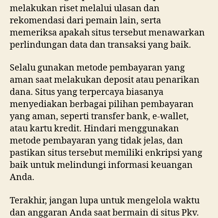
melakukan riset melalui ulasan dan
rekomendasi dari pemain lain, serta
memeriksa apakah situs tersebut menawarkan
perlindungan data dan transaksi yang baik.
Selalu gunakan metode pembayaran yang
aman saat melakukan deposit atau penarikan
dana. Situs yang terpercaya biasanya
menyediakan berbagai pilihan pembayaran
yang aman, seperti transfer bank, e-wallet,
atau kartu kredit. Hindari menggunakan
metode pembayaran yang tidak jelas, dan
pastikan situs tersebut memiliki enkripsi yang
baik untuk melindungi informasi keuangan
Anda.
Terakhir, jangan lupa untuk mengelola waktu
dan anggaran Anda saat bermain di situs Pkv.