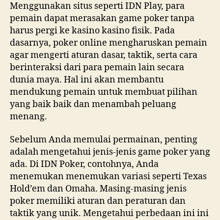
Menggunakan situs seperti IDN Play, para
pemain dapat merasakan game poker tanpa
harus pergi ke kasino kasino fisik. Pada
dasarnya, poker online mengharuskan pemain
agar mengerti aturan dasar, taktik, serta cara
berinteraksi dari para pemain lain secara
dunia maya. Hal ini akan membantu
mendukung pemain untuk membuat pilihan
yang baik baik dan menambah peluang
menang.
Sebelum Anda memulai permainan, penting
adalah mengetahui jenis-jenis game poker yang
ada. Di IDN Poker, contohnya, Anda
menemukan menemukan variasi seperti Texas
Hold’em dan Omaha. Masing-masing jenis
poker memiliki aturan dan peraturan dan
taktik yang unik. Mengetahui perbedaan ini ini