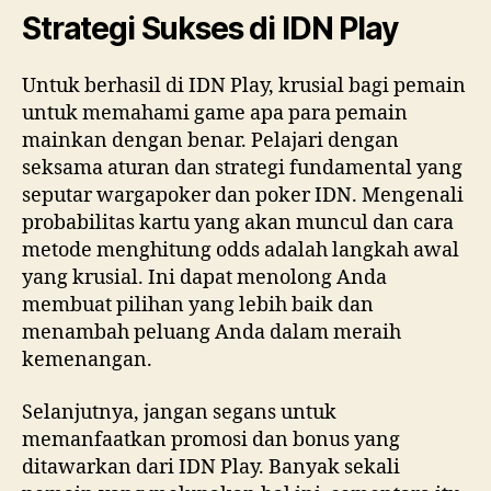
Strategi Sukses di IDN Play
Untuk berhasil di IDN Play, krusial bagi pemain
untuk memahami game apa para pemain
mainkan dengan benar. Pelajari dengan
seksama aturan dan strategi fundamental yang
seputar wargapoker dan poker IDN. Mengenali
probabilitas kartu yang akan muncul dan cara
metode menghitung odds adalah langkah awal
yang krusial. Ini dapat menolong Anda
membuat pilihan yang lebih baik dan
menambah peluang Anda dalam meraih
kemenangan.
Selanjutnya, jangan segans untuk
memanfaatkan promosi dan bonus yang
ditawarkan dari IDN Play. Banyak sekali