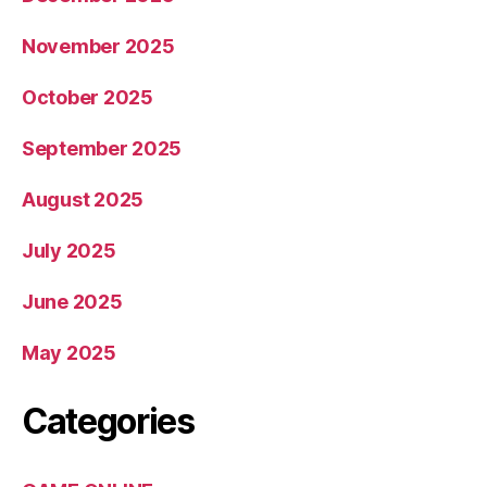
November 2025
October 2025
September 2025
August 2025
July 2025
June 2025
May 2025
Categories