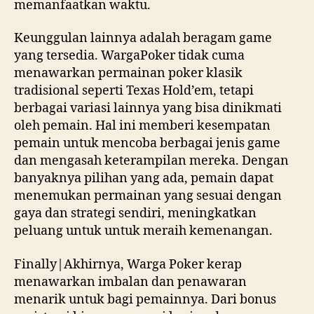
memanfaatkan waktu.
Keunggulan lainnya adalah beragam game
yang tersedia. WargaPoker tidak cuma
menawarkan permainan poker klasik
tradisional seperti Texas Hold’em, tetapi
berbagai variasi lainnya yang bisa dinikmati
oleh pemain. Hal ini memberi kesempatan
pemain untuk mencoba berbagai jenis game
dan mengasah keterampilan mereka. Dengan
banyaknya pilihan yang ada, pemain dapat
menemukan permainan yang sesuai dengan
gaya dan strategi sendiri, meningkatkan
peluang untuk untuk meraih kemenangan.
Finally|Akhirnya, Warga Poker kerap
menawarkan imbalan dan penawaran
menarik untuk bagi pemainnya. Dari bonus