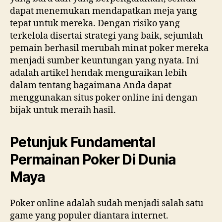
dapat menemukan mendapatkan meja yang
tepat untuk mereka. Dengan risiko yang
terkelola disertai strategi yang baik, sejumlah
pemain berhasil merubah minat poker mereka
menjadi sumber keuntungan yang nyata. Ini
adalah artikel hendak menguraikan lebih
dalam tentang bagaimana Anda dapat
menggunakan situs poker online ini dengan
bijak untuk meraih hasil.
Petunjuk Fundamental
Permainan Poker Di Dunia
Maya
Poker online adalah sudah menjadi salah satu
game yang populer diantara internet.