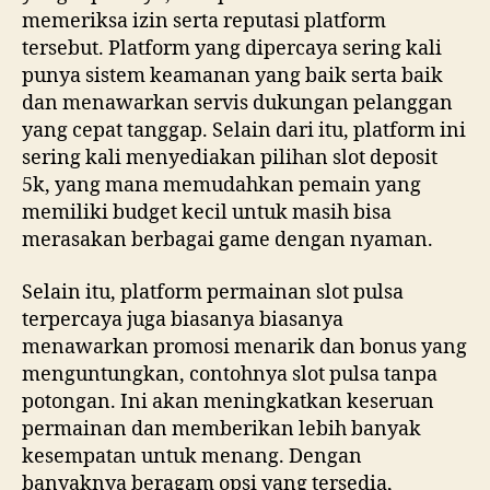
memeriksa izin serta reputasi platform
tersebut. Platform yang dipercaya sering kali
punya sistem keamanan yang baik serta baik
dan menawarkan servis dukungan pelanggan
yang cepat tanggap. Selain dari itu, platform ini
sering kali menyediakan pilihan slot deposit
5k, yang mana memudahkan pemain yang
memiliki budget kecil untuk masih bisa
merasakan berbagai game dengan nyaman.
Selain itu, platform permainan slot pulsa
terpercaya juga biasanya biasanya
menawarkan promosi menarik dan bonus yang
menguntungkan, contohnya slot pulsa tanpa
potongan. Ini akan meningkatkan keseruan
permainan dan memberikan lebih banyak
kesempatan untuk menang. Dengan
banyaknya beragam opsi yang tersedia,