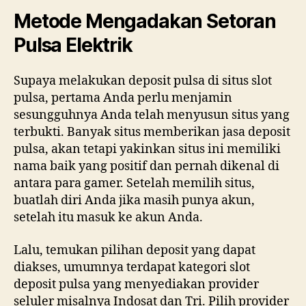
Metode Mengadakan Setoran
Pulsa Elektrik
Supaya melakukan deposit pulsa di situs slot
pulsa, pertama Anda perlu menjamin
sesungguhnya Anda telah menyusun situs yang
terbukti. Banyak situs memberikan jasa deposit
pulsa, akan tetapi yakinkan situs ini memiliki
nama baik yang positif dan pernah dikenal di
antara para gamer. Setelah memilih situs,
buatlah diri Anda jika masih punya akun,
setelah itu masuk ke akun Anda.
Lalu, temukan pilihan deposit yang dapat
diakses, umumnya terdapat kategori slot
deposit pulsa yang menyediakan provider
seluler misalnya Indosat dan Tri. Pilih provider