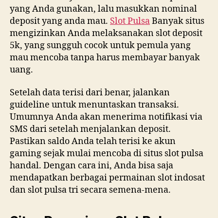
yang Anda gunakan, lalu masukkan nominal
deposit yang anda mau.
Slot Pulsa
Banyak situs
mengizinkan Anda melaksanakan slot deposit
5k, yang sungguh cocok untuk pemula yang
mau mencoba tanpa harus membayar banyak
uang.
Setelah data terisi dari benar, jalankan
guideline untuk menuntaskan transaksi.
Umumnya Anda akan menerima notifikasi via
SMS dari setelah menjalankan deposit.
Pastikan saldo Anda telah terisi ke akun
gaming sejak mulai mencoba di situs slot pulsa
handal. Dengan cara ini, Anda bisa saja
mendapatkan berbagai permainan slot indosat
dan slot pulsa tri secara semena-mena.