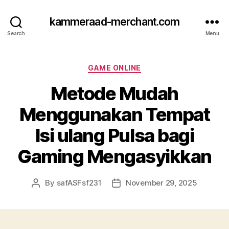
kammeraad-merchant.com
Search
Menu
Categories
GAME ONLINE
Metode Mudah
Menggunakan Tempat
Isi ulang Pulsa bagi
Gaming Mengasyikkan
By
safASFsf231
November 29, 2025
Post
Post
author
date