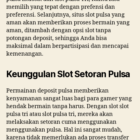
memilih yang tepat dengan prefensi dan
preferensi. Selanjutnya, situs slot pulsa yang
aman akan memberikan proses bermain yang
aman, ditambah dengan opsi slot tanpa
potongan deposit, sehingga Anda bisa
maksimal dalam berpartisipasi dan mencapai
kemenangan.
Keunggulan Slot Setoran Pulsa
Permainan deposit pulsa memberikan
kenyamanan sangat luas bagi para gamer yang
hendak bermain tanpa harus. Dengan slot slot
pulsa tri atau slot pulsa tri, mereka akan
melaksakan setoran cuma menggunakan
menggunakan pulsa. Hal ini sangat mudah,
karena tidak memerlukan ada proses transfer