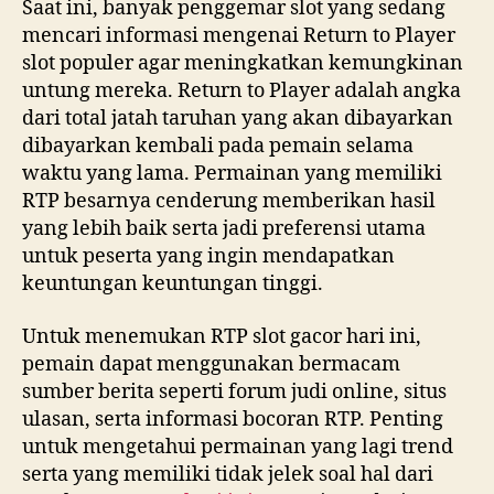
Saat ini, banyak penggemar slot yang sedang
mencari informasi mengenai Return to Player
slot populer agar meningkatkan kemungkinan
untung mereka. Return to Player adalah angka
dari total jatah taruhan yang akan dibayarkan
dibayarkan kembali pada pemain selama
waktu yang lama. Permainan yang memiliki
RTP besarnya cenderung memberikan hasil
yang lebih baik serta jadi preferensi utama
untuk peserta yang ingin mendapatkan
keuntungan keuntungan tinggi.
Untuk menemukan RTP slot gacor hari ini,
pemain dapat menggunakan bermacam
sumber berita seperti forum judi online, situs
ulasan, serta informasi bocoran RTP. Penting
untuk mengetahui permainan yang lagi trend
serta yang memiliki tidak jelek soal hal dari