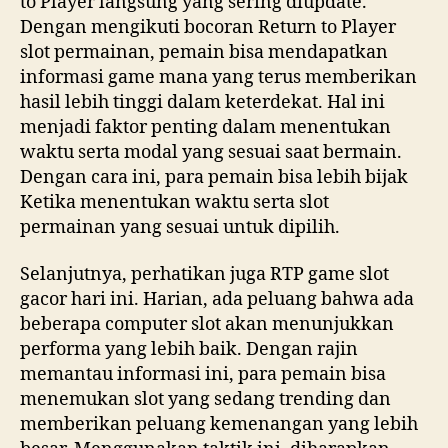
to Player langsung yang sering diupdate.
Dengan mengikuti bocoran Return to Player
slot permainan, pemain bisa mendapatkan
informasi game mana yang terus memberikan
hasil lebih tinggi dalam keterdekat. Hal ini
menjadi faktor penting dalam menentukan
waktu serta modal yang sesuai saat bermain.
Dengan cara ini, para pemain bisa lebih bijak
Ketika menentukan waktu serta slot
permainan yang sesuai untuk dipilih.
Selanjutnya, perhatikan juga RTP game slot
gacor hari ini. Harian, ada peluang bahwa ada
beberapa computer slot akan menunjukkan
performa yang lebih baik. Dengan rajin
memantau informasi ini, para pemain bisa
menemukan slot yang sedang trending dan
memberikan peluang kemenangan yang lebih