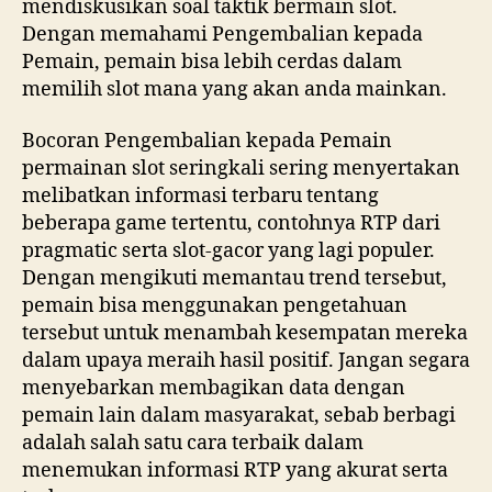
mendiskusikan soal taktik bermain slot.
Dengan memahami Pengembalian kepada
Pemain, pemain bisa lebih cerdas dalam
memilih slot mana yang akan anda mainkan.
Bocoran Pengembalian kepada Pemain
permainan slot seringkali sering menyertakan
melibatkan informasi terbaru tentang
beberapa game tertentu, contohnya RTP dari
pragmatic serta slot-gacor yang lagi populer.
Dengan mengikuti memantau trend tersebut,
pemain bisa menggunakan pengetahuan
tersebut untuk menambah kesempatan mereka
dalam upaya meraih hasil positif. Jangan segara
menyebarkan membagikan data dengan
pemain lain dalam masyarakat, sebab berbagi
adalah salah satu cara terbaik dalam
menemukan informasi RTP yang akurat serta