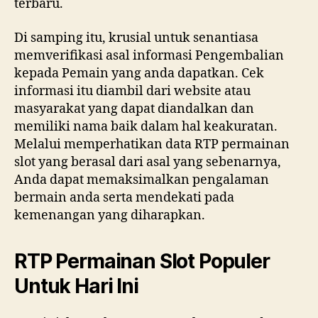
terbaru.
Di samping itu, krusial untuk senantiasa
memverifikasi asal informasi Pengembalian
kepada Pemain yang anda dapatkan. Cek
informasi itu diambil dari website atau
masyarakat yang dapat diandalkan dan
memiliki nama baik dalam hal keakuratan.
Melalui memperhatikan data RTP permainan
slot yang berasal dari asal yang sebenarnya,
Anda dapat memaksimalkan pengalaman
bermain anda serta mendekati pada
kemenangan yang diharapkan.
RTP Permainan Slot Populer
Untuk Hari Ini