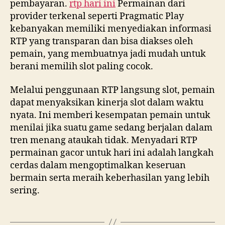
pembayaran.
rtp hari ini
Permainan dari
provider terkenal seperti Pragmatic Play
kebanyakan memiliki menyediakan informasi
RTP yang transparan dan bisa diakses oleh
pemain, yang membuatnya jadi mudah untuk
berani memilih slot paling cocok.
Melalui penggunaan RTP langsung slot, pemain
dapat menyaksikan kinerja slot dalam waktu
nyata. Ini memberi kesempatan pemain untuk
menilai jika suatu game sedang berjalan dalam
tren menang ataukah tidak. Menyadari RTP
permainan gacor untuk hari ini adalah langkah
cerdas dalam mengoptimalkan keseruan
bermain serta meraih keberhasilan yang lebih
sering.