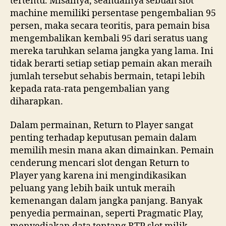
tertentu. Misalnya, seandainya sebuah slot
machine memiliki persentase pengembalian 95
persen, maka secara teoritis, para pemain bisa
mengembalikan kembali 95 dari seratus uang
mereka taruhkan selama jangka yang lama. Ini
tidak berarti setiap setiap pemain akan meraih
jumlah tersebut sehabis bermain, tetapi lebih
kepada rata-rata pengembalian yang
diharapkan.
Dalam permainan, Return to Player sangat
penting terhadap keputusan pemain dalam
memilih mesin mana akan dimainkan. Pemain
cenderung mencari slot dengan Return to
Player yang karena ini mengindikasikan
peluang yang lebih baik untuk meraih
kemenangan dalam jangka panjang. Banyak
penyedia permainan, seperti Pragmatic Play,