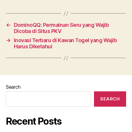
←
DominoQQ: Permainan Seru yang Wajib
Dicoba di Situs PKV
→
Inovasi Terbaru di Kawan Togel yang Wajib
Harus Diketahui
Search
SEARCH
Recent Posts