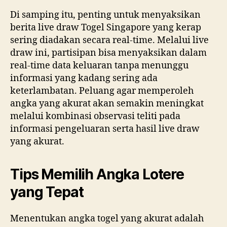
Di samping itu, penting untuk menyaksikan
berita live draw Togel Singapore yang kerap
sering diadakan secara real-time. Melalui live
draw ini, partisipan bisa menyaksikan dalam
real-time data keluaran tanpa menunggu
informasi yang kadang sering ada
keterlambatan. Peluang agar memperoleh
angka yang akurat akan semakin meningkat
melalui kombinasi observasi teliti pada
informasi pengeluaran serta hasil live draw
yang akurat.
Tips Memilih Angka Lotere
yang Tepat
Menentukan angka togel yang akurat adalah