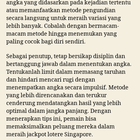
angka yang didasarkan pada kejadian tertentu
atau memanfaatkan metode pengundian
secara langsung untuk meraih variasi yang
lebih banyak. Cobalah dengan bermacam-
macam metode hingga menemukan yang
paling cocok bagi diri sendiri.
Sebagai penutup, tetap bersikap disiplin dan
bertanggung jawab dalam menentukan angka.
Tentukanlah limit dalam memasang taruhan
dan hindari mencari rugi dengan
menempatkan angka secara impulsif. Metode
yang lebih direncanakan dan terukur
cenderung mendatangkan hasil yang lebih
optimal dalam jangka panjang. Dengan
menerapkan tips ini, pemain bisa
memaksimalkan peluang mereka dalam
meraih jackpot lotere Singapore.