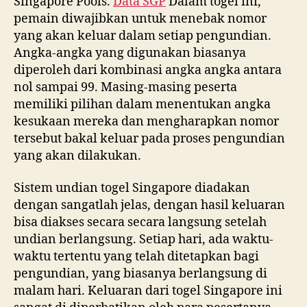
Singapore Pools.
Data SGP
Dalam togel ini,
pemain diwajibkan untuk menebak nomor
yang akan keluar dalam setiap pengundian.
Angka-angka yang digunakan biasanya
diperoleh dari kombinasi angka angka antara
nol sampai 99. Masing-masing peserta
memiliki pilihan dalam menentukan angka
kesukaan mereka dan mengharapkan nomor
tersebut bakal keluar pada proses pengundian
yang akan dilakukan.
Sistem undian togel Singapore diadakan
dengan sangatlah jelas, dengan hasil keluaran
bisa diakses secara secara langsung setelah
undian berlangsung. Setiap hari, ada waktu-
waktu tertentu yang telah ditetapkan bagi
pengundian, yang biasanya berlangsung di
malam hari. Keluaran dari togel Singapore ini