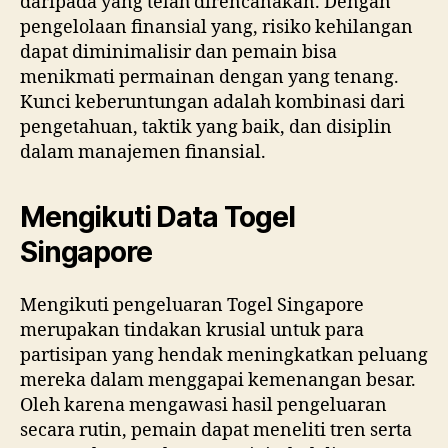
daripada yang telah direncanakan. Dengan
pengelolaan finansial yang, risiko kehilangan
dapat diminimalisir dan pemain bisa
menikmati permainan dengan yang tenang.
Kunci keberuntungan adalah kombinasi dari
pengetahuan, taktik yang baik, dan disiplin
dalam manajemen finansial.
Mengikuti Data Togel
Singapore
Mengikuti pengeluaran Togel Singapore
merupakan tindakan krusial untuk para
partisipan yang hendak meningkatkan peluang
mereka dalam menggapai kemenangan besar.
Oleh karena mengawasi hasil pengeluaran
secara rutin, pemain dapat meneliti tren serta