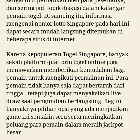
sangat di diperhatikan oleh para pesertanya,
dan sering jadi topik diskusi dalam kalangan
pemain togel. Di samping itu, informasi
mengenai nomor lotto Singapore pada hari ini
dapat secara mudah langsung ditemukan di
beberapa situs di internet.
Karena kepopuleran Togel Singapore, banyak
sekali platform-platform togel online juga
menawarkan memberikan kemudahan bagi
pemain untuk mengikuti permainan ini. Para
pemain tidak hanya saja dapat bertaruh dari
tinggal, tetapi juga dapat menyaksikan live
draw saat pengundian berlangsung. Begitu
banyaknya pilihan opsi yang ada menjadikan
game ini semakin seru serta meningkatkan
peluang para pemain dalam meraih jackpot
besar.