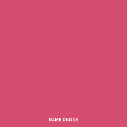
Categories
GAME ONLINE