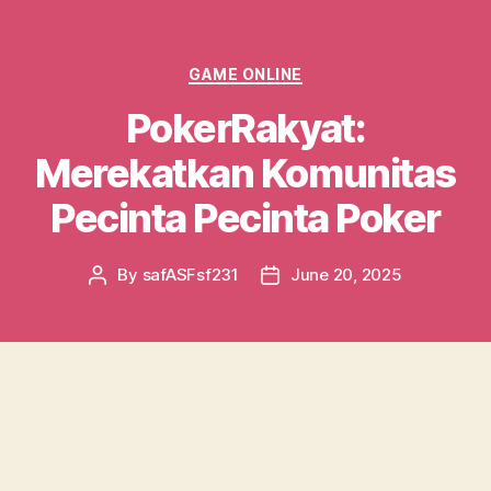
Categories
GAME ONLINE
PokerRakyat:
Merekatkan Komunitas
Pecinta Pecinta Poker
By
safASFsf231
June 20, 2025
Post
Post
author
date
Dunia permainan poker di Indonesia sedang
mengalami pertumbuhan, dan salah satu
platform penting dalam menyatukan