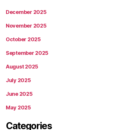
December 2025
November 2025
October 2025
September 2025
August 2025
July 2025
June 2025
May 2025
Categories