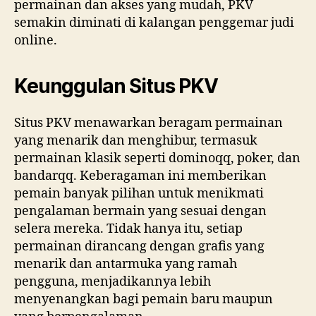
permainan dan akses yang mudah, PKV
semakin diminati di kalangan penggemar judi
online.
Keunggulan Situs PKV
Situs PKV menawarkan beragam permainan
yang menarik dan menghibur, termasuk
permainan klasik seperti dominoqq, poker, dan
bandarqq. Keberagaman ini memberikan
pemain banyak pilihan untuk menikmati
pengalaman bermain yang sesuai dengan
selera mereka. Tidak hanya itu, setiap
permainan dirancang dengan grafis yang
menarik dan antarmuka yang ramah
pengguna, menjadikannya lebih
menyenangkan bagi pemain baru maupun