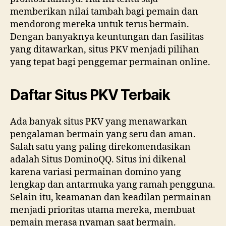
memberikan nilai tambah bagi pemain dan
mendorong mereka untuk terus bermain.
Dengan banyaknya keuntungan dan fasilitas
yang ditawarkan, situs PKV menjadi pilihan
yang tepat bagi penggemar permainan online.
Daftar Situs PKV Terbaik
Ada banyak situs PKV yang menawarkan
pengalaman bermain yang seru dan aman.
Salah satu yang paling direkomendasikan
adalah Situs DominoQQ. Situs ini dikenal
karena variasi permainan domino yang
lengkap dan antarmuka yang ramah pengguna.
Selain itu, keamanan dan keadilan permainan
menjadi prioritas utama mereka, membuat
pemain merasa nyaman saat bermain.