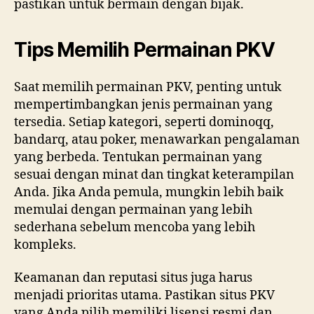
pastikan untuk bermain dengan bijak.
Tips Memilih Permainan PKV
Saat memilih permainan PKV, penting untuk
mempertimbangkan jenis permainan yang
tersedia. Setiap kategori, seperti dominoqq,
bandarq, atau poker, menawarkan pengalaman
yang berbeda. Tentukan permainan yang
sesuai dengan minat dan tingkat keterampilan
Anda. Jika Anda pemula, mungkin lebih baik
memulai dengan permainan yang lebih
sederhana sebelum mencoba yang lebih
kompleks.
Keamanan dan reputasi situs juga harus
menjadi prioritas utama. Pastikan situs PKV
yang Anda pilih memiliki lisensi resmi dan