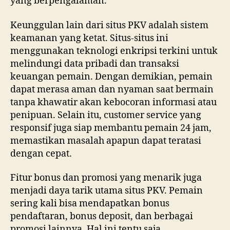
yang berpengalaman.
Keunggulan lain dari situs PKV adalah sistem
keamanan yang ketat. Situs-situs ini
menggunakan teknologi enkripsi terkini untuk
melindungi data pribadi dan transaksi
keuangan pemain. Dengan demikian, pemain
dapat merasa aman dan nyaman saat bermain
tanpa khawatir akan kebocoran informasi atau
penipuan. Selain itu, customer service yang
responsif juga siap membantu pemain 24 jam,
memastikan masalah apapun dapat teratasi
dengan cepat.
Fitur bonus dan promosi yang menarik juga
menjadi daya tarik utama situs PKV. Pemain
sering kali bisa mendapatkan bonus
pendaftaran, bonus deposit, dan berbagai
promosi lainnya. Hal ini tentu saja