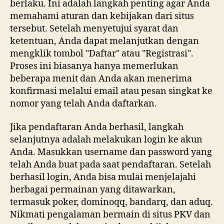
berlaku. Ini adalah langkah penting agar Anda
memahami aturan dan kebijakan dari situs
tersebut. Setelah menyetujui syarat dan
ketentuan, Anda dapat melanjutkan dengan
mengklik tombol "Daftar" atau "Registrasi".
Proses ini biasanya hanya memerlukan
beberapa menit dan Anda akan menerima
konfirmasi melalui email atau pesan singkat ke
nomor yang telah Anda daftarkan.
Jika pendaftaran Anda berhasil, langkah
selanjutnya adalah melakukan login ke akun
Anda. Masukkan username dan password yang
telah Anda buat pada saat pendaftaran. Setelah
berhasil login, Anda bisa mulai menjelajahi
berbagai permainan yang ditawarkan,
termasuk poker, dominoqq, bandarq, dan aduq.
Nikmati pengalaman bermain di situs PKV dan