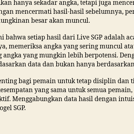
kan hanya sekadar angka, tetapi juga mence
gan mencermati hasil-hasil sebelumnya, pem
ungkinan besar akan muncul.
 bahwa setiap hasil dari Live SGP adalah a
ya, memeriksa angka yang sering muncul ata
ngka yang mungkin lebih berpotensi. Denga
dasarkan data dan bukan hanya berdasarkan
enting bagi pemain untuk tetap disiplin dan t
esempatan yang sama untuk semua pemain, 
ktif. Menggabungkan data hasil dengan intui
ogel SGP.