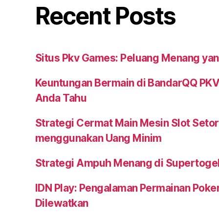
Recent Posts
Situs Pkv Games: Peluang Menang yan
Keuntungan Bermain di BandarQQ PK
Anda Tahu
Strategi Cermat Main Mesin Slot Setor
menggunakan Uang Minim
Strategi Ampuh Menang di Supertogel: 
IDN Play: Pengalaman Permainan Poker
Dilewatkan