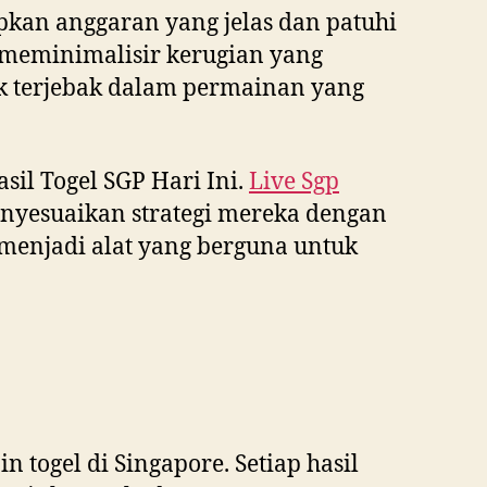
pkan anggaran yang jelas dan patuhi
 meminimalisir kerugian yang
ak terjebak dalam permainan yang
sil Togel SGP Hari Ini.
Live Sgp
nyesuaikan strategi mereka dengan
 menjadi alat yang berguna untuk
togel di Singapore. Setiap hasil