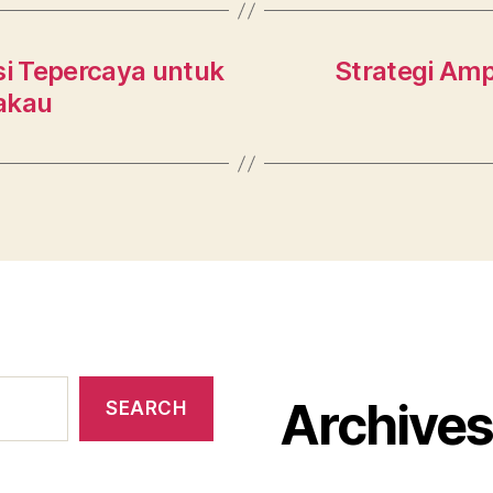
i Tepercaya untuk
Strategi Amp
akau
Archive
SEARCH