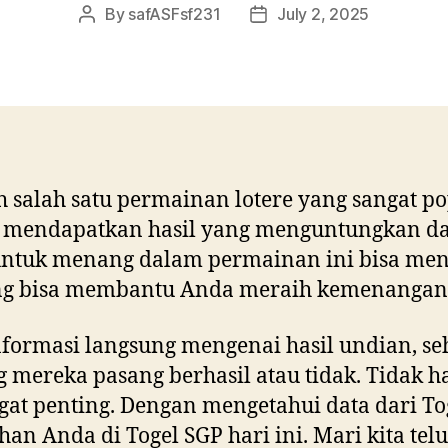
By
safASFsf231
July 2, 2025
Post
Post
author
date
 salah satu permainan lotere yang sangat pop
 mendapatkan hasil yang menguntungkan dar
g untuk menang dalam permainan ini bisa meni
ang bisa membantu Anda meraih kemenangan 
formasi langsung mengenai hasil undian, s
 mereka pasang berhasil atau tidak. Tidak
ngat penting. Dengan mengetahui data dari 
han Anda di Togel SGP hari ini. Mari kita te