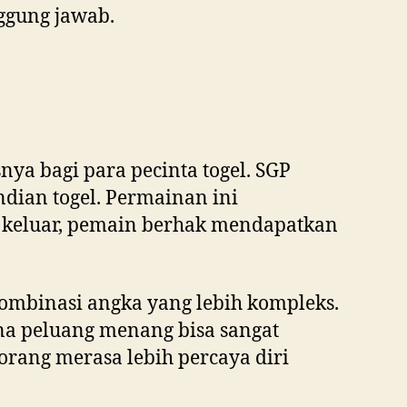
ggung jawab.
nya bagi para pecinta togel. SGP
ndian togel. Permainan ini
ng keluar, pemain berhak mendapatkan
kombinasi angka yang lebih kompleks.
na peluang menang bisa sangat
orang merasa lebih percaya diri