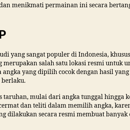
an menikmati permainan ini secara bertan
P
di yang sangat populer di Indonesia, khusus
 merupakan salah satu lokasi resmi untuk u
a angka yang dipilih cocok dengan hasil ya
 berlaku.
 taruhan, mulai dari angka tunggal hingga 
ermat dan teliti dalam memilih angka, kare
 yang dilakukan secara resmi membuat banyak 