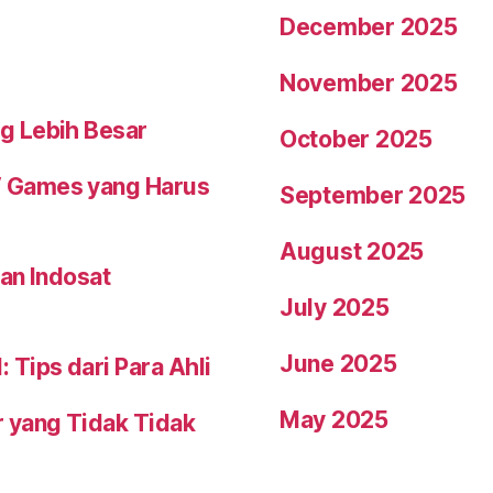
December 2025
November 2025
g Lebih Besar
October 2025
V Games yang Harus
September 2025
August 2025
an Indosat
July 2025
June 2025
Tips dari Para Ahli
May 2025
 yang Tidak Tidak