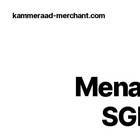
kammeraad-merchant.com
Menan
SGP