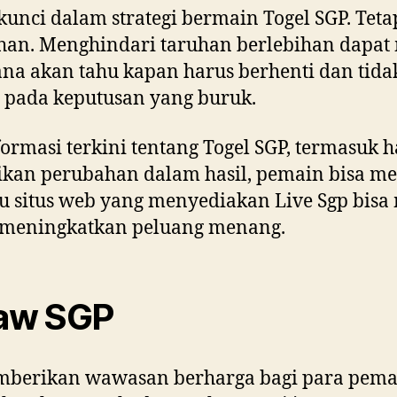
unci dalam strategi bermain Togel SGP. Teta
uhan. Menghindari taruhan berlebihan dapat
ana akan tahu kapan harus berhenti dan tid
 pada keputusan yang buruk.
ormasi terkini tentang Togel SGP, termasuk ha
kan perubahan dalam hasil, pemain bisa me
au situs web yang menyediakan Live Sgp bisa
 meningkatkan peluang menang.
Draw SGP
mberikan wawasan berharga bagi para pemain 