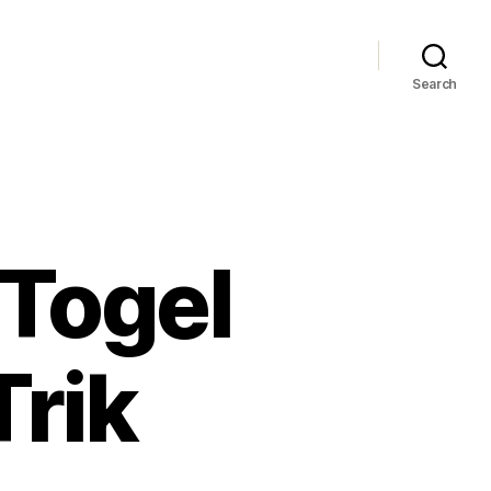
Search
 Togel
Trik