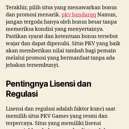
Terakhir, pilih situs yang menawarkan bonus
dan promosi menarik.
pkv bandarqq
Namun,
jangan tergoda hanya oleh bonus besar tanpa
memeriksa kondisi yang menyertainya.
Pastikan syarat dan ketentuan bonus tersebut
wajar dan dapat dipenuhi. Situs PKV yang baik
akan memberikan nilai tambah bagi pemain
melalui promosi yang bermanfaat tanpa ada
jebakan tersembunyi.
Pentingnya Lisensi dan
Regulasi
Lisensi dan regulasi adalah faktor kunci saat
memilih situs PKV Games yang resmi dan
terpercaya. Situs yang memiliki lisensi