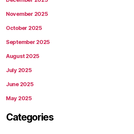
November 2025
October 2025
September 2025
August 2025
July 2025
June 2025
May 2025
Categories