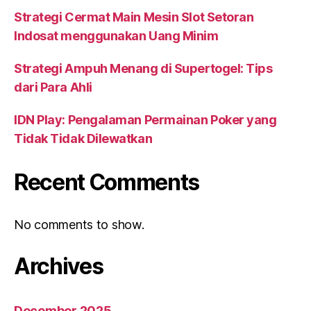
Strategi Cermat Main Mesin Slot Setoran
Indosat menggunakan Uang Minim
Strategi Ampuh Menang di Supertogel: Tips
dari Para Ahli
IDN Play: Pengalaman Permainan Poker yang
Tidak Tidak Dilewatkan
Recent Comments
No comments to show.
Archives
December 2025