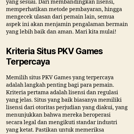
yang sesuai. Dari membandingkan lisensi,
memperhatikan metode pembayaran, hingga
mengecek ulasan dari pemain lain, semua
aspek ini akan menjamin pengalaman bermain
yang lebih baik dan aman. Mari kita mulai!
Kriteria Situs PKV Games
Terpercaya
Memilih situs PKV Games yang terpercaya
adalah langkah penting bagi para pemain.
Kriteria pertama adalah lisensi dan regulasi
yang jelas. Situs yang baik biasanya memiliki
lisensi dari otoritas perjudian yang diakui, yang
menunjukkan bahwa mereka beroperasi
secara legal dan mengikuti standar industri
yang ketat. Pastikan untuk memeriksa