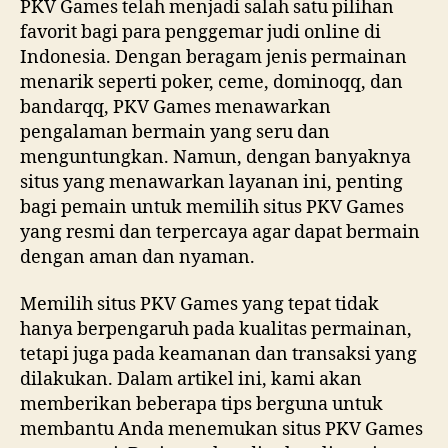
PKV Games telah menjadi salah satu pilihan
favorit bagi para penggemar judi online di
Indonesia. Dengan beragam jenis permainan
menarik seperti poker, ceme, dominoqq, dan
bandarqq, PKV Games menawarkan
pengalaman bermain yang seru dan
menguntungkan. Namun, dengan banyaknya
situs yang menawarkan layanan ini, penting
bagi pemain untuk memilih situs PKV Games
yang resmi dan terpercaya agar dapat bermain
dengan aman dan nyaman.
Memilih situs PKV Games yang tepat tidak
hanya berpengaruh pada kualitas permainan,
tetapi juga pada keamanan dan transaksi yang
dilakukan. Dalam artikel ini, kami akan
memberikan beberapa tips berguna untuk
membantu Anda menemukan situs PKV Games