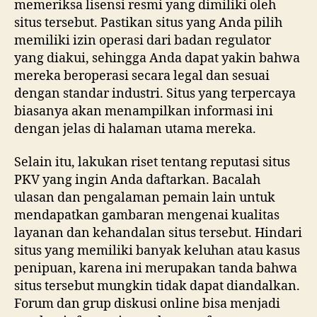
memeriksa lisensi resmi yang dimiliki oleh
situs tersebut. Pastikan situs yang Anda pilih
memiliki izin operasi dari badan regulator
yang diakui, sehingga Anda dapat yakin bahwa
mereka beroperasi secara legal dan sesuai
dengan standar industri. Situs yang terpercaya
biasanya akan menampilkan informasi ini
dengan jelas di halaman utama mereka.
Selain itu, lakukan riset tentang reputasi situs
PKV yang ingin Anda daftarkan. Bacalah
ulasan dan pengalaman pemain lain untuk
mendapatkan gambaran mengenai kualitas
layanan dan kehandalan situs tersebut. Hindari
situs yang memiliki banyak keluhan atau kasus
penipuan, karena ini merupakan tanda bahwa
situs tersebut mungkin tidak dapat diandalkan.
Forum dan grup diskusi online bisa menjadi