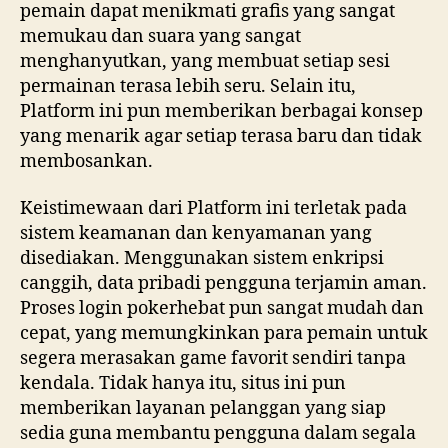
pemain dapat menikmati grafis yang sangat
memukau dan suara yang sangat
menghanyutkan, yang membuat setiap sesi
permainan terasa lebih seru. Selain itu,
Platform ini pun memberikan berbagai konsep
yang menarik agar setiap terasa baru dan tidak
membosankan.
Keistimewaan dari Platform ini terletak pada
sistem keamanan dan kenyamanan yang
disediakan. Menggunakan sistem enkripsi
canggih, data pribadi pengguna terjamin aman.
Proses login pokerhebat pun sangat mudah dan
cepat, yang memungkinkan para pemain untuk
segera merasakan game favorit sendiri tanpa
kendala. Tidak hanya itu, situs ini pun
memberikan layanan pelanggan yang siap
sedia guna membantu pengguna dalam segala