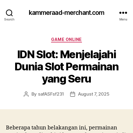
kammeraad-merchant.com
Search
Menu
Categories
GAME ONLINE
IDN Slot: Menjelajahi
Dunia Slot Permainan
yang Seru
By
safASFsf231
August 7, 2025
Post
Post
author
date
Beberapa tahun belakangan ini, permainan