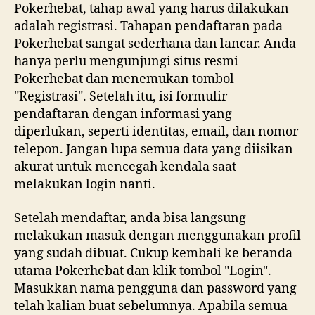
Pokerhebat, tahap awal yang harus dilakukan
adalah registrasi. Tahapan pendaftaran pada
Pokerhebat sangat sederhana dan lancar. Anda
hanya perlu mengunjungi situs resmi
Pokerhebat dan menemukan tombol
"Registrasi". Setelah itu, isi formulir
pendaftaran dengan informasi yang
diperlukan, seperti identitas, email, dan nomor
telepon. Jangan lupa semua data yang diisikan
akurat untuk mencegah kendala saat
melakukan login nanti.
Setelah mendaftar, anda bisa langsung
melakukan masuk dengan menggunakan profil
yang sudah dibuat. Cukup kembali ke beranda
utama Pokerhebat dan klik tombol "Login".
Masukkan nama pengguna dan password yang
telah kalian buat sebelumnya. Apabila semua