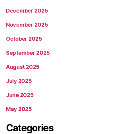
December 2025
November 2025
October 2025
September 2025
August 2025
July 2025
June 2025
May 2025
Categories