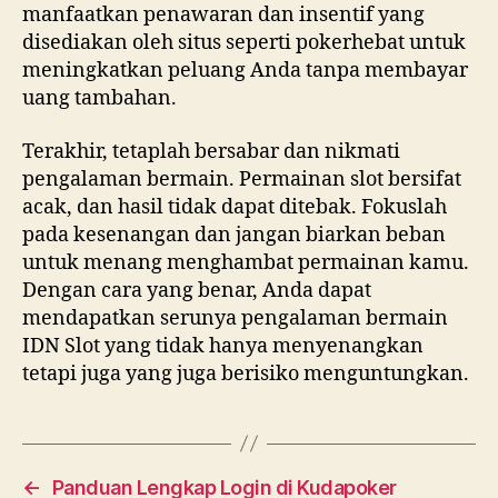
manfaatkan penawaran dan insentif yang
disediakan oleh situs seperti pokerhebat untuk
meningkatkan peluang Anda tanpa membayar
uang tambahan.
Terakhir, tetaplah bersabar dan nikmati
pengalaman bermain. Permainan slot bersifat
acak, dan hasil tidak dapat ditebak. Fokuslah
pada kesenangan dan jangan biarkan beban
untuk menang menghambat permainan kamu.
Dengan cara yang benar, Anda dapat
mendapatkan serunya pengalaman bermain
IDN Slot yang tidak hanya menyenangkan
tetapi juga yang juga berisiko menguntungkan.
←
Panduan Lengkap Login di Kudapoker