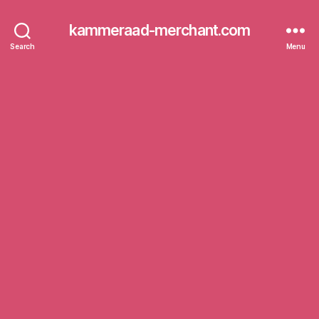
kammeraad-merchant.com
Search
Menu