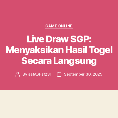
Categories
GAME ONLINE
Live Draw SGP:
Menyaksikan Hasil Togel
Secara Langsung
By
safASFsf231
September 30, 2025
Post
Post
author
date
Dalam alam taruhan, lotere Singapore sering
kerap disebut sebagai SGP, merupakan sebuah