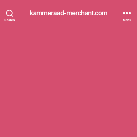
kammeraad-merchant.com
Search
Menu