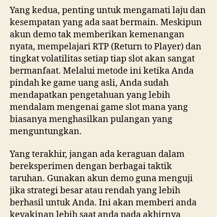
Yang kedua, penting untuk mengamati laju dan
kesempatan yang ada saat bermain. Meskipun
akun demo tak memberikan kemenangan
nyata, mempelajari RTP (Return to Player) dan
tingkat volatilitas setiap tiap slot akan sangat
bermanfaat. Melalui metode ini ketika Anda
pindah ke game uang asli, Anda sudah
mendapatkan pengetahuan yang lebih
mendalam mengenai game slot mana yang
biasanya menghasilkan pulangan yang
menguntungkan.
Yang terakhir, jangan ada keraguan dalam
bereksperimen dengan berbagai taktik
taruhan. Gunakan akun demo guna menguji
jika strategi besar atau rendah yang lebih
berhasil untuk Anda. Ini akan memberi anda
keyakinan lebih saat anda pada akhirnya