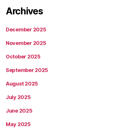
Archives
December 2025
November 2025
October 2025
September 2025
August 2025
July 2025
June 2025
May 2025