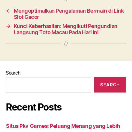
←
Mengoptimalkan Pengalaman Bermain di Link
Slot Gacor
→
Kunci Keberhasilan: Mengikuti Pengundian
Langsung Toto Macau Pada Hari Ini
Search
SEARCH
Recent Posts
Situs Pkv Games: Peluang Menang yang Lebih