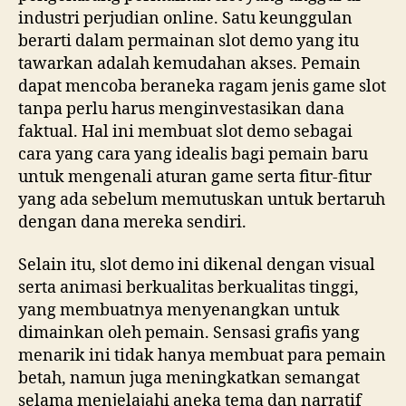
industri perjudian online. Satu keunggulan
berarti dalam permainan slot demo yang itu
tawarkan adalah kemudahan akses. Pemain
dapat mencoba beraneka ragam jenis game slot
tanpa perlu harus menginvestasikan dana
faktual. Hal ini membuat slot demo sebagai
cara yang cara yang idealis bagi pemain baru
untuk mengenali aturan game serta fitur-fitur
yang ada sebelum memutuskan untuk bertaruh
dengan dana mereka sendiri.
Selain itu, slot demo ini dikenal dengan visual
serta animasi berkualitas berkualitas tinggi,
yang membuatnya menyenangkan untuk
dimainkan oleh pemain. Sensasi grafis yang
menarik ini tidak hanya membuat para pemain
betah, namun juga meningkatkan semangat
selama menjelajahi aneka tema dan narratif