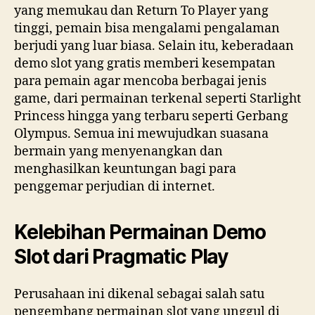
yang memukau dan Return To Player yang
tinggi, pemain bisa mengalami pengalaman
berjudi yang luar biasa. Selain itu, keberadaan
demo slot yang gratis memberi kesempatan
para pemain agar mencoba berbagai jenis
game, dari permainan terkenal seperti Starlight
Princess hingga yang terbaru seperti Gerbang
Olympus. Semua ini mewujudkan suasana
bermain yang menyenangkan dan
menghasilkan keuntungan bagi para
penggemar perjudian di internet.
Kelebihan Permainan Demo
Slot dari Pragmatic Play
Perusahaan ini dikenal sebagai salah satu
pengembang permainan slot yang unggul di