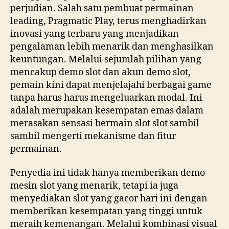
perjudian. Salah satu pembuat permainan
leading, Pragmatic Play, terus menghadirkan
inovasi yang terbaru yang menjadikan
pengalaman lebih menarik dan menghasilkan
keuntungan. Melalui sejumlah pilihan yang
mencakup demo slot dan akun demo slot,
pemain kini dapat menjelajahi berbagai game
tanpa harus harus mengeluarkan modal. Ini
adalah merupakan kesempatan emas dalam
merasakan sensasi bermain slot slot sambil
sambil mengerti mekanisme dan fitur
permainan.
Penyedia ini tidak hanya memberikan demo
mesin slot yang menarik, tetapi ia juga
menyediakan slot yang gacor hari ini dengan
memberikan kesempatan yang tinggi untuk
meraih kemenangan. Melalui kombinasi visual