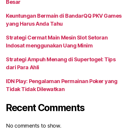
Besar
Keuntungan Bermain di BandarQQ PKV Games
yang Harus Anda Tahu
Strategi Cermat Main Mesin Slot Setoran
Indosat menggunakan Uang Minim
Strategi Ampuh Menang di Supertogel: Tips
dari Para Ahli
IDN Play: Pengalaman Permainan Poker yang
Tidak Tidak Dilewatkan
Recent Comments
No comments to show.