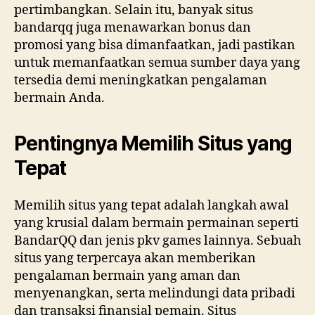
pertimbangkan. Selain itu, banyak situs
bandarqq juga menawarkan bonus dan
promosi yang bisa dimanfaatkan, jadi pastikan
untuk memanfaatkan semua sumber daya yang
tersedia demi meningkatkan pengalaman
bermain Anda.
Pentingnya Memilih Situs yang
Tepat
Memilih situs yang tepat adalah langkah awal
yang krusial dalam bermain permainan seperti
BandarQQ dan jenis pkv games lainnya. Sebuah
situs yang terpercaya akan memberikan
pengalaman bermain yang aman dan
menyenangkan, serta melindungi data pribadi
dan transaksi finansial pemain. Situs