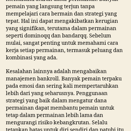
pemain yang langsung terjun tanpa
mempelajari cara bermain dan strategi yang
tepat. Hal ini dapat mengakibatkan kerugian
yang signifikan, terutama dalam permainan
seperti dominoqq dan bandarqq. Sebelum
mulai, sangat penting untuk memahami cara
kerja setiap permainan, termasuk peluang dan
kombinasi yang ada.
Kesalahan lainnya adalah mengabaikan
manajemen bankroll. Banyak pemain terpaku
pada emosi dan sering kali mempertaruhkan
lebih dari yang seharusnya. Penggunaan
strategi yang baik dalam mengatur dana
permainan dapat membantu pemain untuk
tetap dalam permainan lebih lama dan
mengurangi risiko kebangkrutan. Selalu
tetapkan batas untuk diri sendiri dan patuhi itu,