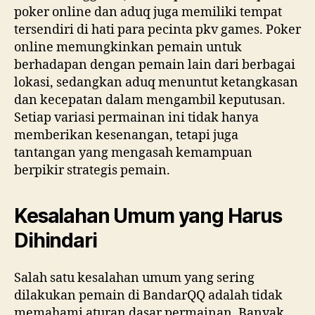
poker online dan aduq juga memiliki tempat
tersendiri di hati para pecinta pkv games. Poker
online memungkinkan pemain untuk
berhadapan dengan pemain lain dari berbagai
lokasi, sedangkan aduq menuntut ketangkasan
dan kecepatan dalam mengambil keputusan.
Setiap variasi permainan ini tidak hanya
memberikan kesenangan, tetapi juga
tantangan yang mengasah kemampuan
berpikir strategis pemain.
Kesalahan Umum yang Harus
Dihindari
Salah satu kesalahan umum yang sering
dilakukan pemain di BandarQQ adalah tidak
memahami aturan dasar permainan. Banyak