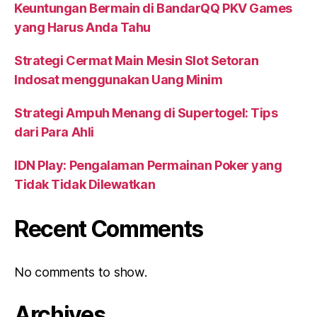
Keuntungan Bermain di BandarQQ PKV Games
yang Harus Anda Tahu
Strategi Cermat Main Mesin Slot Setoran
Indosat menggunakan Uang Minim
Strategi Ampuh Menang di Supertogel: Tips
dari Para Ahli
IDN Play: Pengalaman Permainan Poker yang
Tidak Tidak Dilewatkan
Recent Comments
No comments to show.
Archives