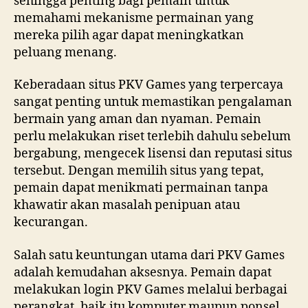
sehingga penting bagi pemain untuk
memahami mekanisme permainan yang
mereka pilih agar dapat meningkatkan
peluang menang.
Keberadaan situs PKV Games yang terpercaya
sangat penting untuk memastikan pengalaman
bermain yang aman dan nyaman. Pemain
perlu melakukan riset terlebih dahulu sebelum
bergabung, mengecek lisensi dan reputasi situs
tersebut. Dengan memilih situs yang tepat,
pemain dapat menikmati permainan tanpa
khawatir akan masalah penipuan atau
kecurangan.
Salah satu keuntungan utama dari PKV Games
adalah kemudahan aksesnya. Pemain dapat
melakukan login PKV Games melalui berbagai
perangkat, baik itu komputer maupun ponsel.