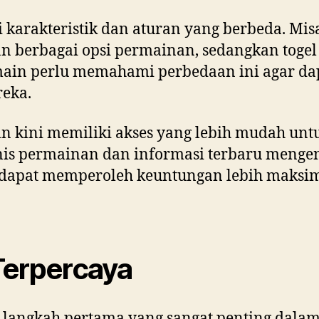
i karakteristik dan aturan yang berbeda. Mis
an berbagai opsi permainan, sedangkan togel
in perlu memahami perbedaan ini agar dapa
reka.
in kini memiliki akses yang lebih mudah unt
is permainan dan informasi terbaru mengena
dapat memperoleh keuntungan lebih maksima
Terpercaya
ah langkah pertama yang sangat penting dala