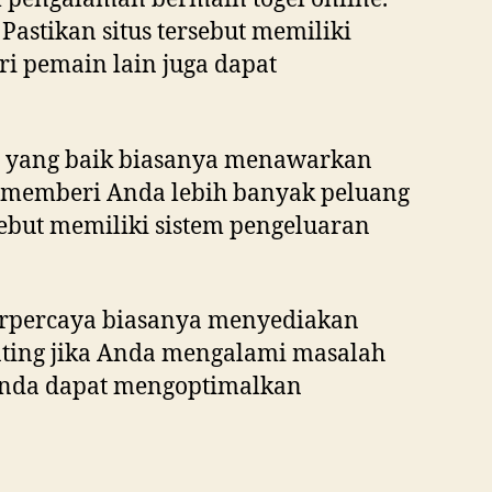
stikan situs tersebut memiliki
ri pemain lain juga dapat
tus yang baik biasanya menawarkan
ini memberi Anda lebih banyak peluang
ebut memiliki sistem pengeluaran
 terpercaya biasanya menyediakan
nting jika Anda mengalami masalah
 Anda dapat mengoptimalkan