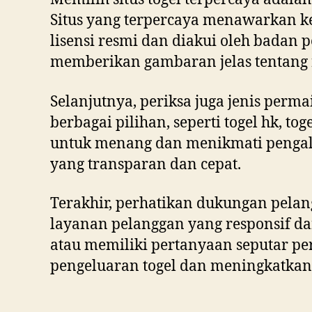
Situs yang terpercaya menawarkan k
lisensi resmi dan diakui oleh badan
memberikan gambaran jelas tentang re
Selanjutnya, periksa juga jenis perm
berbagai pilihan, seperti togel hk, t
untuk menang dan menikmati pengalam
yang transparan dan cepat.
Terakhir, perhatikan dukungan pelang
layanan pelanggan yang responsif d
atau memiliki pertanyaan seputar p
pengeluaran togel dan meningkatka