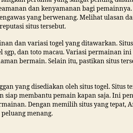
eamanan dan kenyamanan bagi pemainnya. Pa
 pengawas yang berwenang. Melihat ulasan da
putasi situs tersebut.
ainan dan variasi togel yang ditawarkan. Si
ogel sgp, dan toto macau. Variasi permainan 
an bermain. Selain itu, pastikan situs ters
gan yang disediakan oleh situs togel. Situs
an siap membantu pemain kapan saja. Ini pe
ermainan. Dengan memilih situs yang tepat,
n peluang menang.