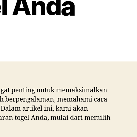
l Anda
angat penting untuk memaksimalkan
dah berpengalaman, memahami cara
alam artikel ini, kami akan
ran togel Anda, mulai dari memilih