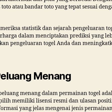
s toto atau bandar toto yang tepat sesuai de
meriksa statistik dan sejarah pengeluaran to
erharga dalam menciptakan prediksi yang lebi
an pengeluaran togel Anda dan meningkatk
Peluang Menang
peluang menang dalam permainan togel adal
ilih memiliki lisensi resmi dan ulasan positif
rmasi yang jelas mengenai jenis permainan,