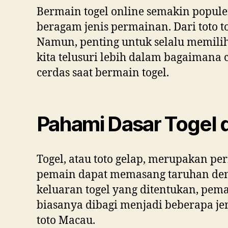
Bermain togel online semakin popul
beragam jenis permainan. Dari toto t
Namun, penting untuk selalu memili
kita telusuri lebih dalam bagaimana
cerdas saat bermain togel.
Pahami Dasar Togel 
Togel, atau toto gelap, merupakan pe
pemain dapat memasang taruhan denga
keluaran togel yang ditentukan, pem
biasanya dibagi menjadi beberapa jen
toto Macau.