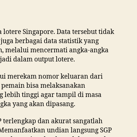
 lotere Singapore. Data tersebut tidak
uga berbagai data statistik yang
oh, melalui mencermati angka-angka
adi dalam output lotere.
lalui merekam nomor keluaran dari
i, pemain bisa melaksanakan
lebih tinggi agar tampil di masa
ngka yang akan dipasang.
 terlengkap dan akurat sangatlah
 Memanfaatkan undian langsung SGP