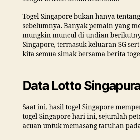
Togel Singapore bukan hanya tentang 
sebelumnya. Banyak pemain yang m
mungkin muncul di undian berikutnya.
Singapore, termasuk keluaran SG ser
kita semua simak bersama berita to
Data Lotto Singapura 
Saat ini, hasil togel Singapore memp
togel Singapore hari ini, sejumlah 
acuan untuk memasang taruhan pada 