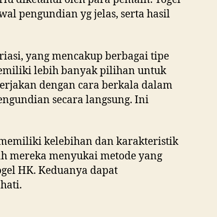
al pengundian yg jelas, serta hasil
riasi, yang mencakup berbagai tipe
miliki lebih banyak pilihan untuk
kerjakan dengan cara berkala dalam
engundian secara langsung. Ini
emiliki kelebihan dan karakteristik
kah mereka menyukai metode yang
ogel HK. Keduanya dapat
hati.