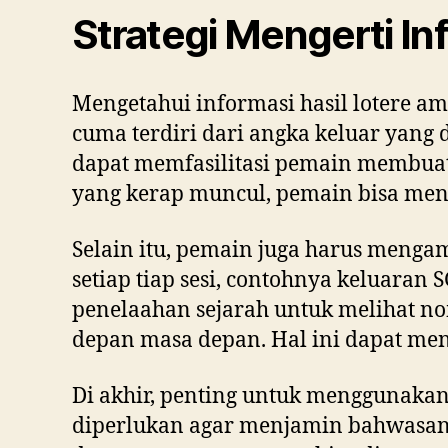
Strategi Mengerti In
Mengetahui informasi hasil lotere ama
cuma terdiri dari angka keluar yang d
dapat memfasilitasi pemain membuat 
yang kerap muncul, pemain bisa mengi
Selain itu, pemain juga harus menga
setiap tiap sesi, contohnya keluaran
penelaahan sejarah untuk melihat no
depan masa depan. Hal ini dapat men
Di akhir, penting untuk menggunakan
diperlukan agar menjamin bahwasan