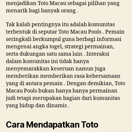
menjadikan Toto Macau sebagai pilihan yang
menarik bagi banyak orang .
Tak kalah pentingnya itu adalah komunitas
terbentuk di seputar Toto Macau Pools . Pemain
seringkali berkumpul guna berbagi informasi
mengenai angka togel, strategi permainan,
serta dukungan satu sama lain . Interaksi
dalam komunitas ini tidak hanya
menyemarakkan keseruan namun juga
memberikan memberikan rasa kebersamaan
yang di antara pemain . Dengan demikian, Toto
Macau Pools bukan hanya hanya permainan
judi tetapi merupakan bagian dari komunitas
yang hidup dan dinamis .
Cara Mendapatkan Toto