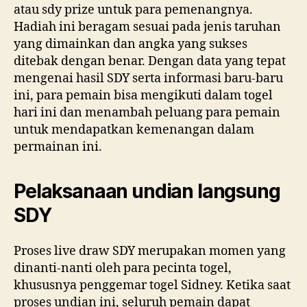
atau sdy prize untuk para pemenangnya.
Hadiah ini beragam sesuai pada jenis taruhan
yang dimainkan dan angka yang sukses
ditebak dengan benar. Dengan data yang tepat
mengenai hasil SDY serta informasi baru-baru
ini, para pemain bisa mengikuti dalam togel
hari ini dan menambah peluang para pemain
untuk mendapatkan kemenangan dalam
permainan ini.
Pelaksanaan undian langsung
SDY
Proses live draw SDY merupakan momen yang
dinanti-nanti oleh para pecinta togel,
khususnya penggemar togel Sidney. Ketika saat
proses undian ini, seluruh pemain dapat