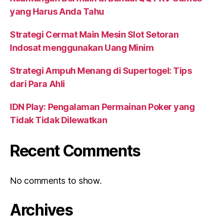
yang Harus Anda Tahu
Strategi Cermat Main Mesin Slot Setoran
Indosat menggunakan Uang Minim
Strategi Ampuh Menang di Supertogel: Tips
dari Para Ahli
IDN Play: Pengalaman Permainan Poker yang
Tidak Tidak Dilewatkan
Recent Comments
No comments to show.
Archives