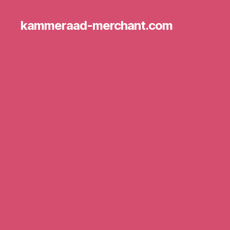
kammeraad-merchant.com