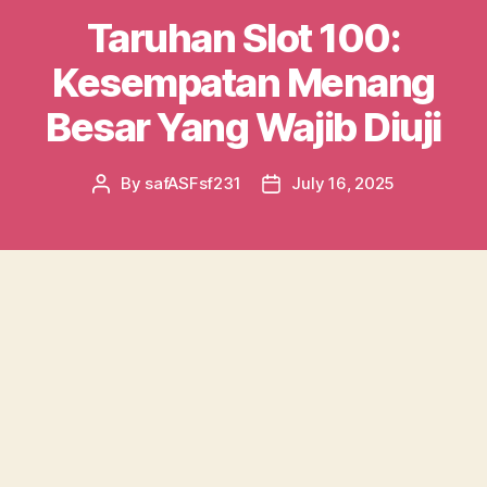
Taruhan Slot 100:
Kesempatan Menang
Besar Yang Wajib Diuji
By
safASFsf231
July 16, 2025
Post
Post
author
date
Dalam dunia taruhan online, slot merupakan
salah satu permainan yang sangat digemari di
kalangan pemain. Dengan banyak variasi serta
jenis taruhan, setiap pemain memiliki peluang
menikmati pengalaman yang berbeda. Bagi
para pemain yang belum familiar dengan
permainan ini, tak jarang ada tanya jawab