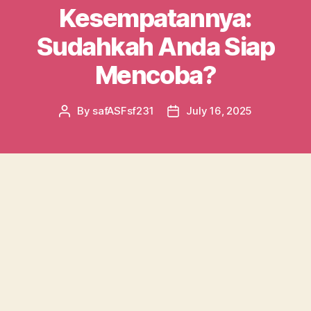
Kesempatannya:
Sudahkah Anda Siap
Mencoba?
By
safASFsf231
July 16, 2025
Post
Post
author
date
Satria 4d telah jadi perbincangan panas di
antara pecinta permainan nomor. Platform ini
menawarkan berbagai peluang interessan
untuk siapa saja yang ingin mengetes
peruntungannya. Dengan akses yang mudah
dan banyak fitur menariknya, Satria 4d siap
menawarkan pengalaman menarik yang akan