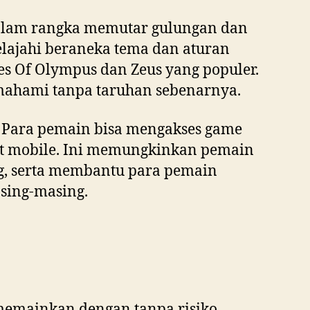
dalam rangka memutar gulungan dan
lajahi beraneka tema dan aturan
tes Of Olympus dan Zeus yang populer.
mahami tanpa taruhan sebenarnya.
. Para pemain bisa mengakses game
t mobile. Ini memungkinkan pemain
g, serta membantu para pemain
sing-masing.
emainkan dengan tanpa risiko