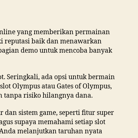
 online yang memberikan permainan
ki reputasi baik dan menawarkan
n bagian demo untuk mencoba banyak
ot. Seringkali, ada opsi untuk bermain
lot Olympus atau Gates of Olympus,
 tanpa risiko hilangnya dana.
 dan sistem game, seperti fitur super
agus supaya memahami setiap slot
 Anda melanjutkan taruhan nyata