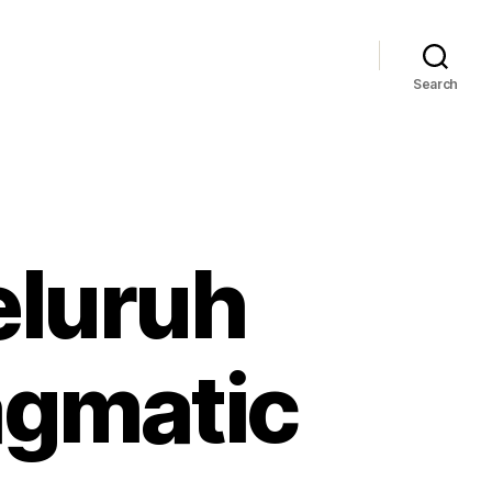
Search
luruh
agmatic