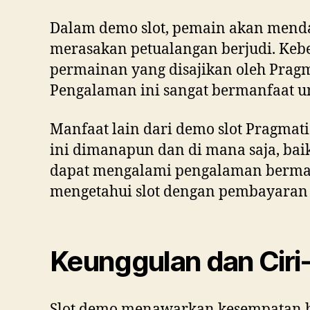
Dalam demo slot, pemain akan menda
merasakan petualangan berjudi. Keb
permainan yang disajikan oleh Pragma
Pengalaman ini sangat bermanfaat 
Manfaat lain dari demo slot Pragma
ini dimanapun dan di mana saja, b
dapat mengalami pengalaman bermain
mengetahui slot dengan pembayaran t
Keunggulan dan Ciri-
Slot demo menawarkan kesempatan b