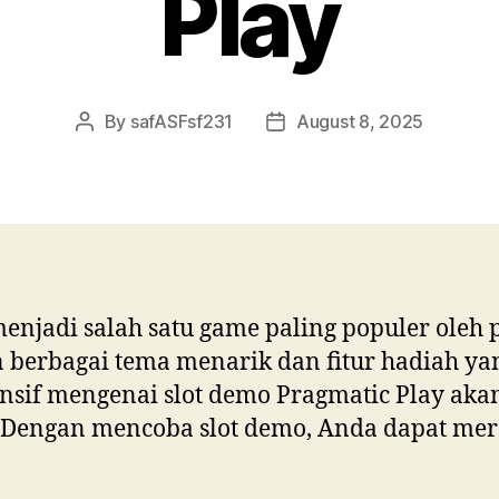
Play
By
safASFsf231
August 8, 2025
Post
Post
author
date
menjadi salah satu game paling populer oleh 
 berbagai tema menarik dan fitur hadiah ya
sif mengenai slot demo Pragmatic Play aka
. Dengan mencoba slot demo, Anda dapat mer