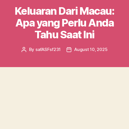
Keluaran Dari Macau:
Apa yang Perlu Anda
Tahu Saat Ini
By
safASFsf231
August 10, 2025
Post
Post
author
date
Banyak orang yang membutuhkan dengan
dunia perjudian, terutama pada kawasan Asia,
dan salah satu terkenal adalah taruhan Macau.
Data dari Macau memberikan beragam
kemungkinan untuk beberapa petaruh yang
mencoba keberuntungan sendiri. Karena
banyaknya platform taruhan Macau tersedia,