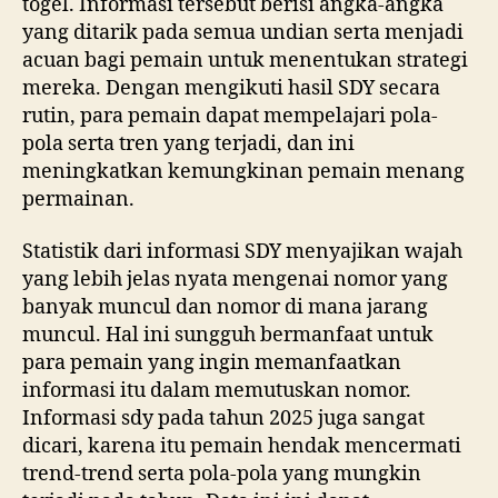
togel. Informasi tersebut berisi angka-angka
yang ditarik pada semua undian serta menjadi
acuan bagi pemain untuk menentukan strategi
mereka. Dengan mengikuti hasil SDY secara
rutin, para pemain dapat mempelajari pola-
pola serta tren yang terjadi, dan ini
meningkatkan kemungkinan pemain menang
permainan.
Statistik dari informasi SDY menyajikan wajah
yang lebih jelas nyata mengenai nomor yang
banyak muncul dan nomor di mana jarang
muncul. Hal ini sungguh bermanfaat untuk
para pemain yang ingin memanfaatkan
informasi itu dalam memutuskan nomor.
Informasi sdy pada tahun 2025 juga sangat
dicari, karena itu pemain hendak mencermati
trend-trend serta pola-pola yang mungkin