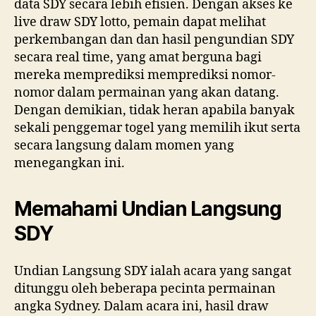
data SDY secara lebih efisien. Dengan akses ke
live draw SDY lotto, pemain dapat melihat
perkembangan dan dan hasil pengundian SDY
secara real time, yang amat berguna bagi
mereka memprediksi memprediksi nomor-
nomor dalam permainan yang akan datang.
Dengan demikian, tidak heran apabila banyak
sekali penggemar togel yang memilih ikut serta
secara langsung dalam momen yang
menegangkan ini.
Memahami Undian Langsung
SDY
Undian Langsung SDY ialah acara yang sangat
ditunggu oleh beberapa pecinta permainan
angka Sydney. Dalam acara ini, hasil draw