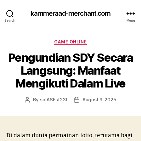
kammeraad-merchant.com
Search
Menu
Categories
GAME ONLINE
Pengundian SDY Secara
Langsung: Manfaat
Mengikuti Dalam Live
By
safASFsf231
August 9, 2025
Post
Post
author
date
Di dalam dunia permainan lotto, terutama bagi