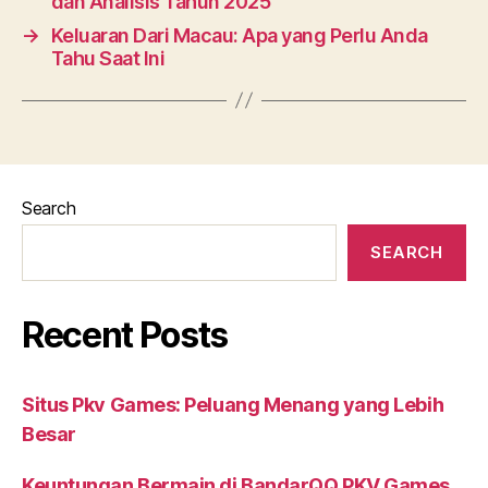
dan Analisis Tahun 2025
→
Keluaran Dari Macau: Apa yang Perlu Anda
Tahu Saat Ini
Search
SEARCH
Recent Posts
Situs Pkv Games: Peluang Menang yang Lebih
Besar
Keuntungan Bermain di BandarQQ PKV Games