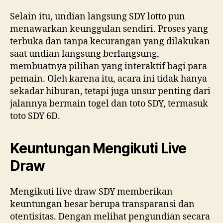
Selain itu, undian langsung SDY lotto pun
menawarkan keunggulan sendiri. Proses yang
terbuka dan tanpa kecurangan yang dilakukan
saat undian langsung berlangsung,
membuatnya pilihan yang interaktif bagi para
pemain. Oleh karena itu, acara ini tidak hanya
sekadar hiburan, tetapi juga unsur penting dari
jalannya bermain togel dan toto SDY, termasuk
toto SDY 6D.
Keuntungan Mengikuti Live
Draw
Mengikuti live draw SDY memberikan
keuntungan besar berupa transparansi dan
otentisitas. Dengan melihat pengundian secara